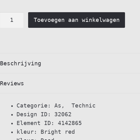
Technic,
Toevoegen aan winkelwagen
as
2
ingekeept
rood-
32062
Beschrijving
quantity
Reviews
Categorie: As, Technic
Design ID: 32062
Element ID: 4142865
kleur: Bright red