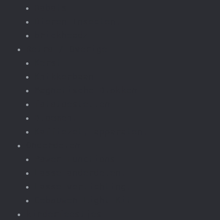
Robots
Dieren Insecten.
brickheadz
Retro / Overige
Kerst
Knikkerbaan
Magnetische Blokken
fototoestellen
Bloemen.
Koffiezet, apparaten.
Onderdelen
Power Functions
Losse onderdelen.
Losse verlichting.
Gebouwen Light Kit
kinderfeestjes