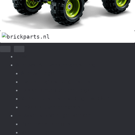
Home
Nieuws & Tweedehands Lego
Nieuw Lego
Tweedehands lego sets
Losse onderdelen Lego
Verkoop sets overige merken
Inkoop tweedehands
Bouwsets overige merken
Pretpark kermis
Voertuigen