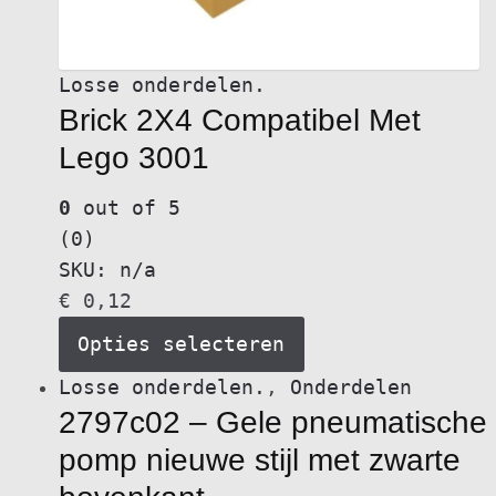
Losse onderdelen.
Brick 2X4 Compatibel Met
Lego 3001
0
out of 5
(0)
SKU: n/a
€
0,12
Opties selecteren
Dit
Losse onderdelen.
,
Onderdelen
2797c02 – Gele pneumatische
product
heeft
pomp nieuwe stijl met zwarte
meerdere