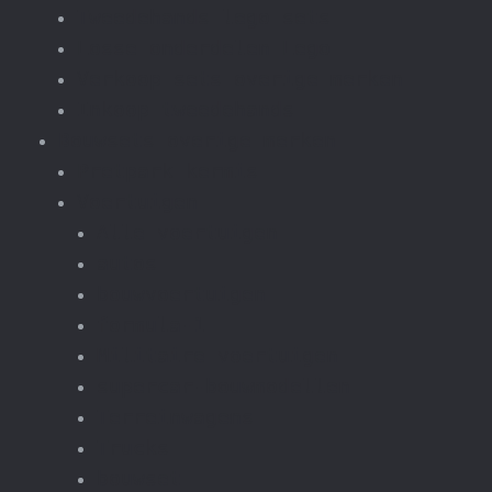
Tweedehands lego sets
Losse onderdelen Lego
Verkoop sets overige merken
Inkoop tweedehands
Bouwsets overige merken
Pretpark kermis
Voertuigen
Alle voertuigen
autos
bouwvoertuigen
formula-1
Militaire voertuigen
supercar-bouwmodellen
Terreinwagens
Trucks
bouwset