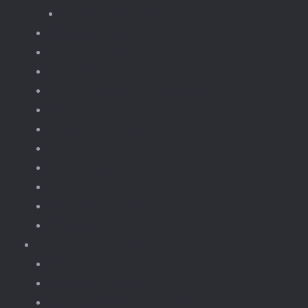
Treinen en wagons
Knikkerbaan
fototoestellen
Bloemen.
Koffiezet, apparaten.
Kerst
Vliegtuigen
Boten
Leger en wapens
Robots
Dieren Insecten.
brickheadz
Retro / Overige
Kerst
Knikkerbaan
Magnetische Blokken