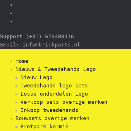
Contact & winkel
Winkelmand
Vacatures
Support
(+31) 629408316
Email: info@brickparts.nl
Menu
Home
Nieuws & Tweedehands Lego
Nieuw Lego
Tweedehands lego sets
Losse onderdelen Lego
Verkoop sets overige merken
Inkoop tweedehands
Bouwsets overige merken
Pretpark kermis