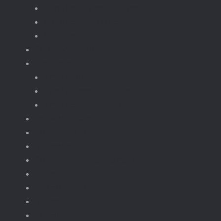
Landbouwvoertuigen
Motoren & Bike
Motorset
Gebouwen moc
Treinen
Trein gebouwen
Trein onderdelen
Treinen en wagons
Knikkerbaan
fototoestellen
Bloemen.
Koffiezet, apparaten.
Kerst
Vliegtuigen
Boten
Leger en wapens