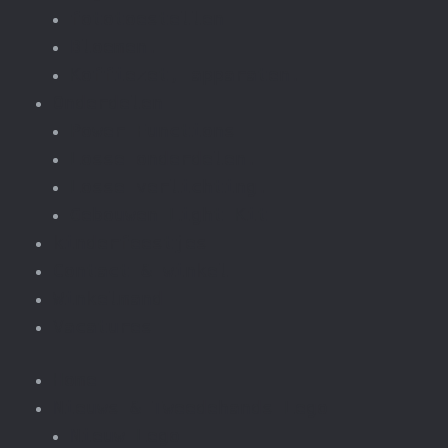
fototoestellen
Bloemen.
Koffiezet, apparaten.
Onderdelen
Power Functions
Losse onderdelen.
Losse verlichting.
Gebouwen Light Kit
kinderfeestjes
Contact & winkel
Winkelmand
Vacatures
Home
Nieuws & Tweedehands Lego
Nieuw Lego