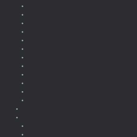
Alle voertuigen
autos
bouwvoertuigen
formula-1
Militaire voertuigen
supercar-bouwmodellen
Terreinwagens
Trucks
bouwset
Landbouwvoertuigen
Motoren & Bike
Motorset
Gebouwen moc
Treinen
Trein gebouwen
Trein onderdelen