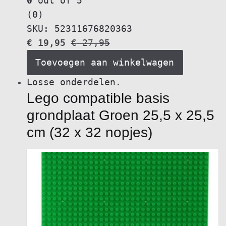
0
out of 5
(0)
SKU: 52311676820363
€
19,95
€
27,95
Toevoegen aan winkelwagen
Losse onderdelen.
Lego compatible basis
grondplaat Groen 25,5 x 25,5
cm (32 x 32 nopjes)