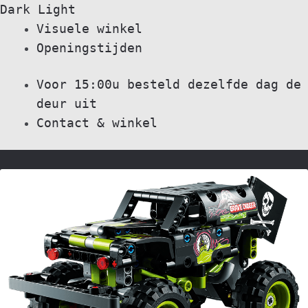
Dark
Light
Skip
Skip
Visuele winkel
to
to
Openingstijden
navigation
content
Voor 15:00u besteld dezelfde dag de
deur uit
Contact & winkel