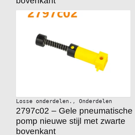
bovenkant
variaties.
Deze
optie
kan
gekozen
worden
op
de
productpagina
Losse onderdelen.
,
Onderdelen
2797c02 – Gele pneumatische
pomp nieuwe stijl met zwarte
bovenkant