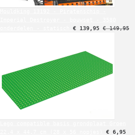
Mouldking 13192 - Piratenschip -
Imperial Destroyer - bouwset - 3580
onderdelen - statisch
€
139,95
€
149,95
Lego compatible basis grondplaat Groen
22,4 x 44,7 cm (28 x 56 nopjes)
€
6,95