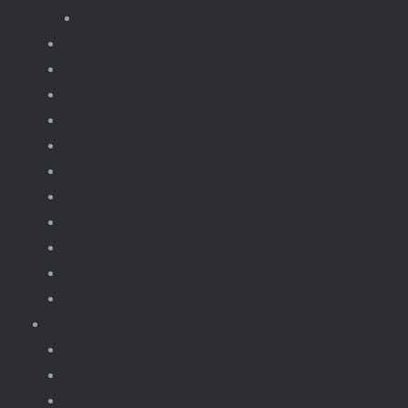
Treinen en wagons
Knikkerbaan
fototoestellen
Bloemen.
Koffiezet, apparaten.
Kerst
Vliegtuigen
Boten
Leger en wapens
Robots
Dieren Insecten.
brickheadz
Retro / Overige
Kerst
Knikkerbaan
Magnetische Blokken