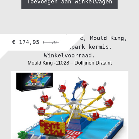
Toevoegen aan winkelwagen
bol.com
,
Gebouwen moc
,
Mould King
,
€
174,95
€
179,95
Overige
,
Pretpark kermis
,
Winkelvoorraad.
Mould King -11028 – Dolfijnen Draairit