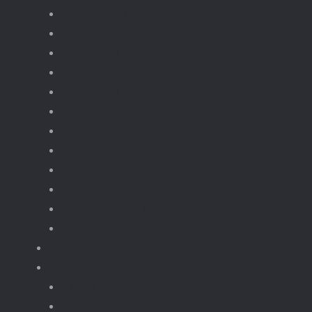
Alle voertuigen
autos
bouwvoertuigen
formula-1
Militaire voertuigen
supercar-bouwmodellen
Terreinwagens
Trucks
bouwset
Landbouwvoertuigen
Motoren & Bike
Motorset
Gebouwen moc
Treinen
Trein gebouwen
Trein onderdelen