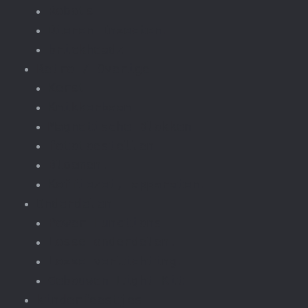
Robots
Dieren Insecten.
brickheadz
Retro / Overige
Kerst
Knikkerbaan
Magnetische Blokken
fototoestellen
Bloemen.
Koffiezet, apparaten.
Onderdelen
Power Functions
Losse onderdelen.
Losse verlichting.
Gebouwen Light Kit
kinderfeestjes