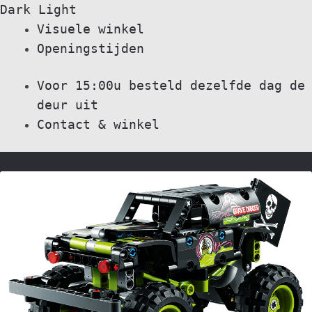
Dark
Light
Skip
Skip
Visuele winkel
to
to
Openingstijden
navigation
content
Voor 15:00u besteld dezelfde dag de
deur uit
Contact & winkel