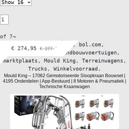
of 7
→
Alle voertuigen
,
bol.com
,
€
274,95
€
277,95
bouwvoertuigen
,
Landbouwvoertuigen
,
marktplaats
,
Mould King
,
Terreinwagens
,
Trucks
,
Winkelvoorraad.
Mould King – 17062 Gemotoriseerde Sloopkraan Bouwset |
4195 Onderdelen | App-Bestuurd | 8 Motoren & Pneumatiek |
Technische Kraanwagen