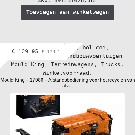
SKU: 6972316267382
Toevoegen aan winkelwagen
Alle voertuigen
,
bol.com
,
€
129,95
€
139,95
bouwvoertuigen
,
Landbouwvoertuigen
,
Mould King
,
Terreinwagens
,
Trucks
,
Winkelvoorraad.
Mould King – 17086 – Afstandsbediening voor het recyclen van
afval