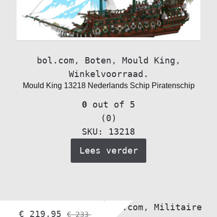
bol.com
,
Boten
,
Mould King
,
Winkelvoorraad.
Mould King 13218 Nederlands Schip Piratenschip
0
out of 5
(0)
SKU: 13218
Lees verder
Alle voertuigen
,
bol.com
,
Militaire
€
219,95
€
233,95