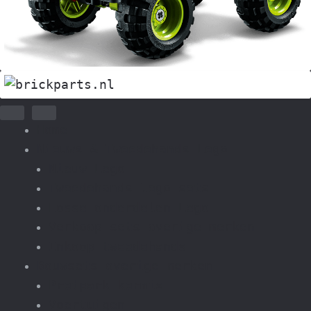
Home
Nieuws & Tweedehands Lego
Nieuw Lego
Tweedehands lego sets
Losse onderdelen Lego
Verkoop sets overige merken
Inkoop tweedehands
Bouwsets overige merken
Pretpark kermis
Voertuigen