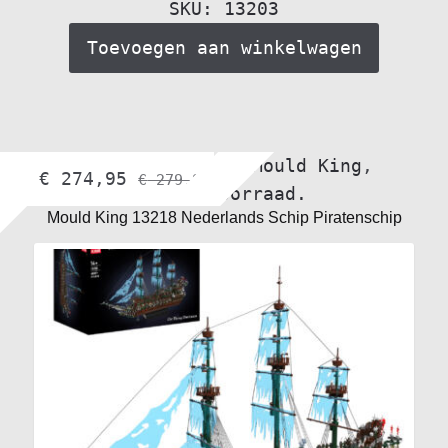
SKU: 13203
Toevoegen aan winkelwagen
bol.com
,
Boten
,
Mould King
,
€
274,95
€
279,95
Winkelvoorraad.
Mould King 13218 Nederlands Schip Piratenschip