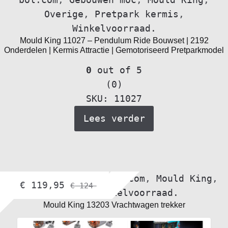
bol.com
,
Gebouwen moc
,
Mould King
,
Overige
,
Pretpark kermis
,
Winkelvoorraad.
Mould King 11027 – Pendulum Ride Bouwset | 2192
Onderdelen | Kermis Attractie | Gemotoriseerd Pretparkmodel
0
out of 5
(0)
SKU: 11027
Lees verder
Alle voertuigen
,
bol.com
,
Mould King
,
€
119,95
€
124,45
Trucks
,
Winkelvoorraad.
Mould King 13203 Vrachtwagen trekker