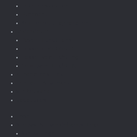
fototoestellen
Bloemen.
Koffiezet, apparaten.
Onderdelen
Power Functions
Losse onderdelen.
Losse verlichting.
Gebouwen Light Kit
kinderfeestjes
Contact & winkel
Winkelmand
Vacatures
Home
Nieuws & Tweedehands Lego
Nieuw Lego