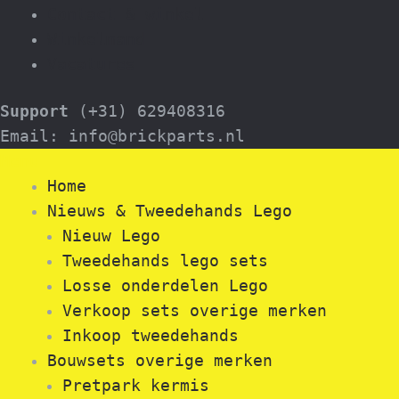
Contact & winkel
Winkelmand
Vacatures
Support
(+31) 629408316
Email: info@brickparts.nl
Menu
Home
Nieuws & Tweedehands Lego
Nieuw Lego
Tweedehands lego sets
Losse onderdelen Lego
Verkoop sets overige merken
Inkoop tweedehands
Bouwsets overige merken
Pretpark kermis