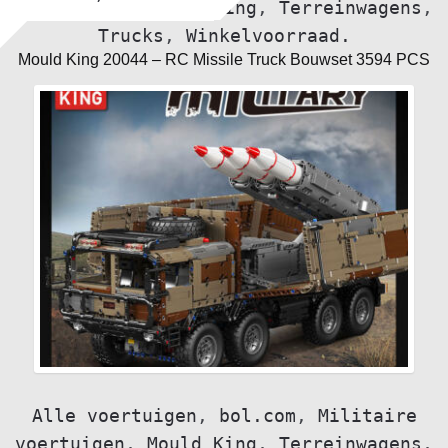
voertuigen
,
Mould King
,
Terreinwagens
,
Trucks
,
Winkelvoorraad.
Mould King 20044 – RC Missile Truck Bouwset 3594 PCS
Alle voertuigen
,
bol.com
,
Militaire
voertuigen
,
Mould King
,
Terreinwagens
,