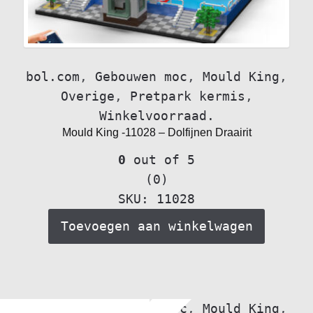
bol.com
,
Gebouwen moc
,
Mould King
,
Overige
,
Pretpark kermis
,
Winkelvoorraad.
Mould King -11028 – Dolfijnen Draairit
0
out of 5
(0)
SKU: 11028
Toevoegen aan winkelwagen
bol.com
,
Gebouwen moc
,
Mould King
,