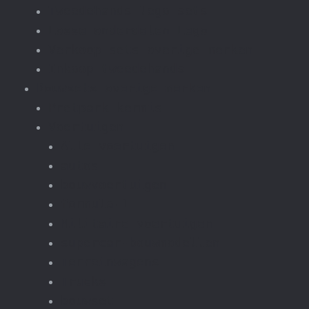
Tweedehands lego sets
Losse onderdelen Lego
Verkoop sets overige merken
Inkoop tweedehands
Bouwsets overige merken
Pretpark kermis
Voertuigen
Alle voertuigen
autos
bouwvoertuigen
formula-1
Militaire voertuigen
supercar-bouwmodellen
Terreinwagens
Trucks
bouwset