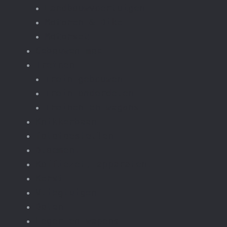
Landbouwvoertuigen
Motoren & Bike
Motorset
Gebouwen moc
Treinen
Trein gebouwen
Trein onderdelen
Treinen en wagons
Knikkerbaan
fototoestellen
Bloemen.
Koffiezet, apparaten.
Kerst
Vliegtuigen
Boten
Leger en wapens