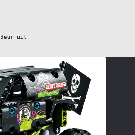
 deur uit