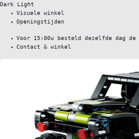
Dark
Light
Skip
Skip
Visuele winkel
to
to
Openingstijden
navigation
content
Voor 15:00u besteld dezelfde dag de
Contact & winkel