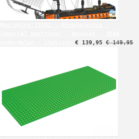
Mouldking 13192 - Piratenschip -
Imperial Destroyer - bouwset - 3580
onderdelen - statisch
€
139,95
€
149,95