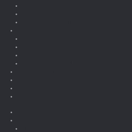
fototoestellen
Bloemen.
Koffiezet, apparaten.
Onderdelen
Power Functions
Losse onderdelen.
Losse verlichting.
Gebouwen Light Kit
kinderfeestjes
Contact & winkel
Winkelmand
Vacatures
Home
Nieuws & Tweedehands Lego
Nieuw Lego