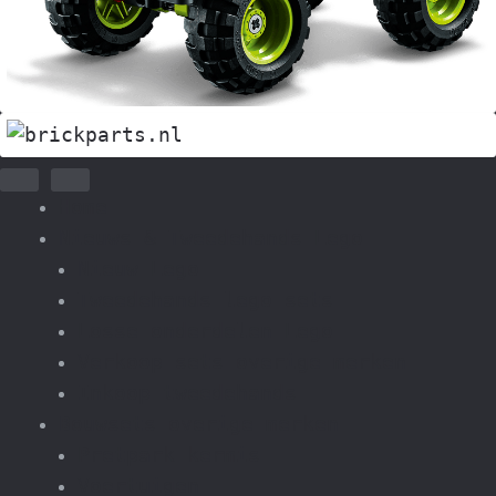
Home
Nieuws & Tweedehands Lego
Nieuw Lego
Tweedehands lego sets
Losse onderdelen Lego
Verkoop sets overige merken
Inkoop tweedehands
Bouwsets overige merken
Pretpark kermis
Voertuigen