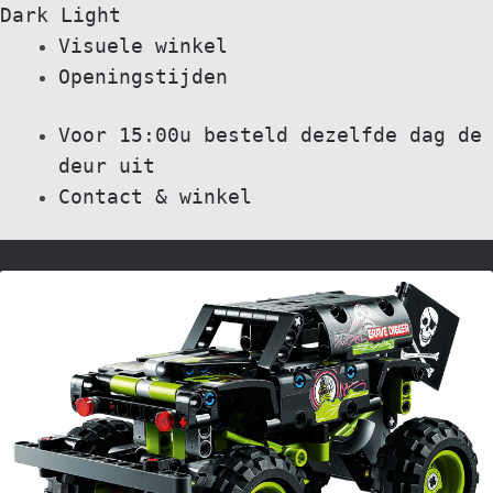
Dark
Light
Skip
Skip
Visuele winkel
to
to
Openingstijden
navigation
content
Voor 15:00u besteld dezelfde dag de
deur uit
Contact & winkel