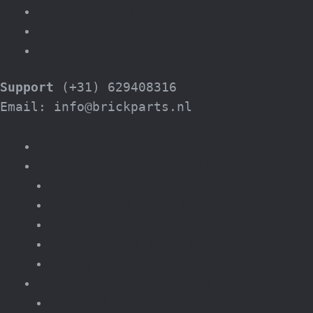
Contact & winkel
Winkelmand
Vacatures
Support
(+31) 629408316
Email: info@brickparts.nl
Menu
Home
Nieuws & Tweedehands Lego
Nieuw Lego
Tweedehands lego sets
Losse onderdelen Lego
Verkoop sets overige merken
Inkoop tweedehands
Bouwsets overige merken
Pretpark kermis