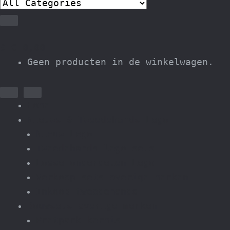
0
€
0,00
Geen producten in de winkelwagen.
Home
Nieuws & Tweedehands Lego
Nieuw Lego
Tweedehands lego sets
Losse onderdelen Lego
Verkoop sets overige merken
Inkoop tweedehands
Bouwsets overige merken
Pretpark kermis