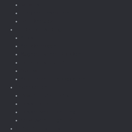
Robots
Dieren Insecten.
brickheadz
Retro / Overige
Kerst
Knikkerbaan
Magnetische Blokken
fototoestellen
Bloemen.
Koffiezet, apparaten.
Onderdelen
Power Functions
Losse onderdelen.
Losse verlichting.
Gebouwen Light Kit
kinderfeestjes