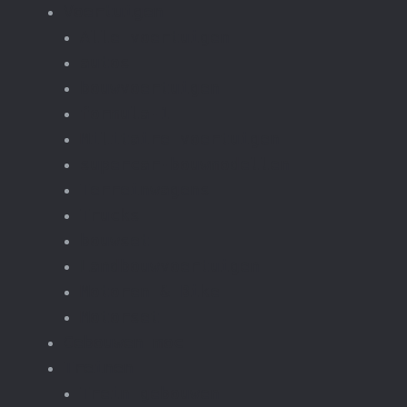
Voertuigen
Alle voertuigen
autos
bouwvoertuigen
formula-1
Militaire voertuigen
supercar-bouwmodellen
Terreinwagens
Trucks
bouwset
Landbouwvoertuigen
Motoren & Bike
Motorset
Gebouwen moc
Treinen
Trein gebouwen