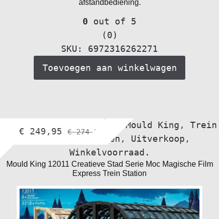
afstandbediening.
0
out of 5
(0)
SKU: 6972316262271
Toevoegen aan winkelwagen
bol.com
,
Gebouwen moc
,
Mould King
,
Trein
€
249,95
€
274,95
gebouwen
,
Treinen
,
Uitverkoop
,
Winkelvoorraad.
Mould King 12011 Creatieve Stad Serie Moc Magische Film
Express Trein Station