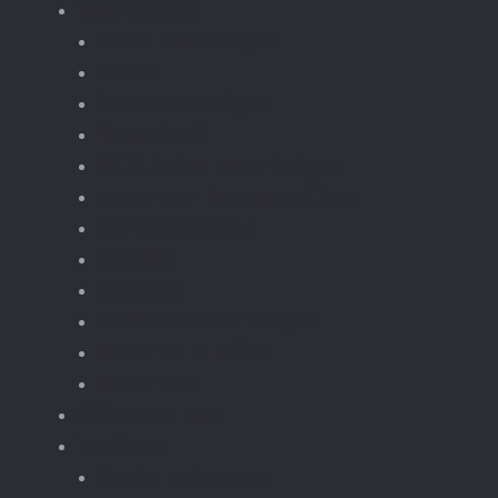
Voertuigen
Alle voertuigen
autos
bouwvoertuigen
formula-1
Militaire voertuigen
supercar-bouwmodellen
Terreinwagens
Trucks
bouwset
Landbouwvoertuigen
Motoren & Bike
Motorset
Gebouwen moc
Treinen
Trein gebouwen