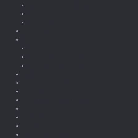
Landbouwvoertuigen
Motoren & Bike
Motorset
Gebouwen moc
Treinen
Trein gebouwen
Trein onderdelen
Treinen en wagons
Knikkerbaan
fototoestellen
Bloemen.
Koffiezet, apparaten.
Kerst
Vliegtuigen
Boten
Leger en wapens