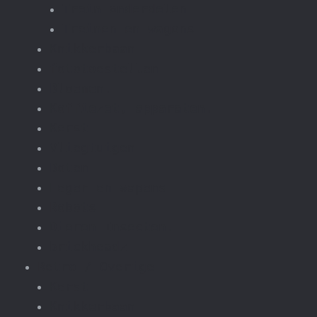
Trein onderdelen
Treinen en wagons
Knikkerbaan
fototoestellen
Bloemen.
Koffiezet, apparaten.
Kerst
Vliegtuigen
Boten
Leger en wapens
Robots
Dieren Insecten.
brickheadz
Retro / Overige
Kerst
Knikkerbaan