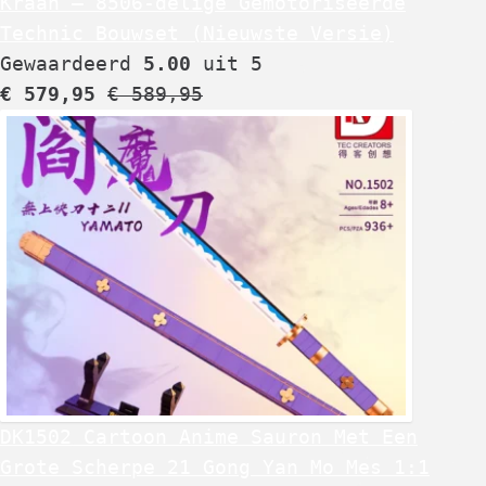
Kraan – 8506-delige Gemotoriseerde
Technic Bouwset (Nieuwste Versie)
Gewaardeerd
5.00
uit 5
€
579,95
€
589,95
DK1502 Cartoon Anime Sauron Met Een
Grote Scherpe 21 Gong Yan Mo Mes 1:1