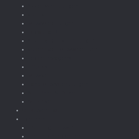
Alle voertuigen
autos
bouwvoertuigen
formula-1
Militaire voertuigen
supercar-bouwmodellen
Terreinwagens
Trucks
bouwset
Landbouwvoertuigen
Motoren & Bike
Motorset
Gebouwen moc
Treinen
Trein gebouwen
Trein onderdelen