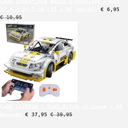
Lego compatible basis grondplaat Groen
22,4 x 44,7 cm (28 x 56 nopjes)
€
6,95
€
10,95
CaDA C51081W - Opel Astra V8 Coupe - RC
bouwset
€
37,95
€
39,95