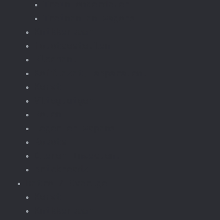
Trein onderdelen
Treinen en wagons
Knikkerbaan
fototoestellen
Bloemen.
Koffiezet, apparaten.
Kerst
Vliegtuigen
Boten
Leger en wapens
Robots
Dieren Insecten.
brickheadz
Retro / Overige
Kerst
Knikkerbaan