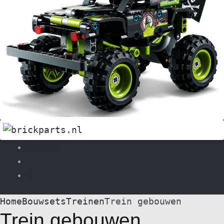
Search
0
Home
Bouwsets
Treinen
Trein gebouwen
Trein gebouwen