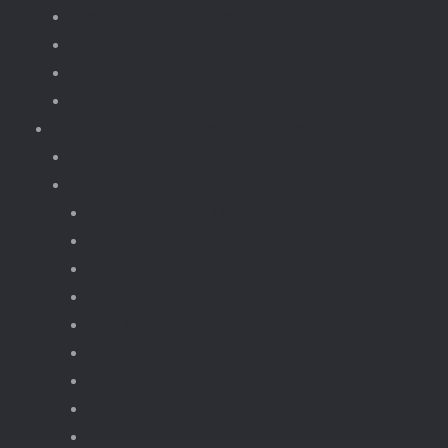
Tweedehands lego sets
Losse onderdelen Lego
Verkoop sets overige merken
Inkoop tweedehands
Bouwsets overige merken
Pretpark kermis
Voertuigen
Alle voertuigen
autos
bouwvoertuigen
formula-1
Militaire voertuigen
supercar-bouwmodellen
Terreinwagens
Trucks
bouwset