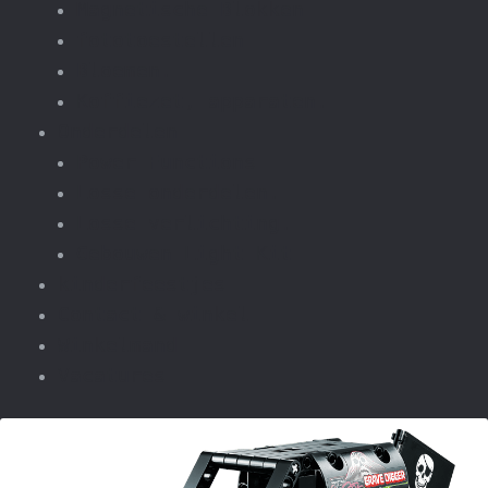
Magnetische Blokken
fototoestellen
Bloemen.
Koffiezet, apparaten.
Onderdelen
Power Functions
Losse onderdelen.
Losse verlichting.
Gebouwen Light Kit
kinderfeestjes
Contact & winkel
Winkelmand
Vacatures