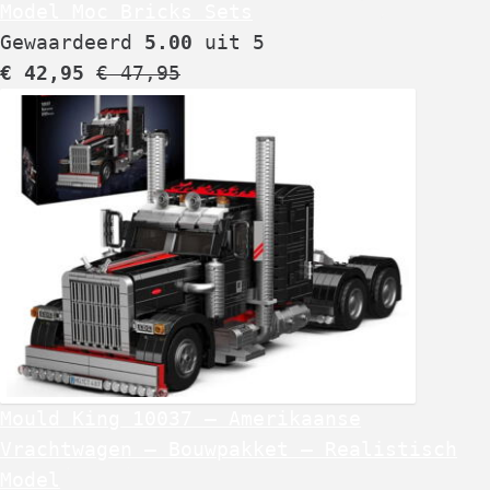
Model Moc Bricks Sets
Gewaardeerd
5.00
uit 5
€
42,95
€
47,95
Mould King 10037 – Amerikaanse
Vrachtwagen – Bouwpakket – Realistisch
Model