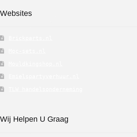
Websites
Brickparts.nl
Moc-sets.nl
Mouldkingshop.nl
Emielspartyverhuur.nl
TLW handelsonderneming
Wij Helpen U Graag