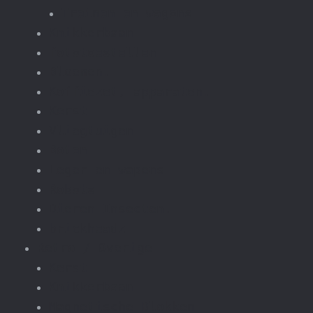
Treinen en wagons
Knikkerbaan
fototoestellen
Bloemen.
Koffiezet, apparaten.
Kerst
Vliegtuigen
Boten
Leger en wapens
Robots
Dieren Insecten.
brickheadz
Retro / Overige
Kerst
Knikkerbaan
Magnetische Blokken