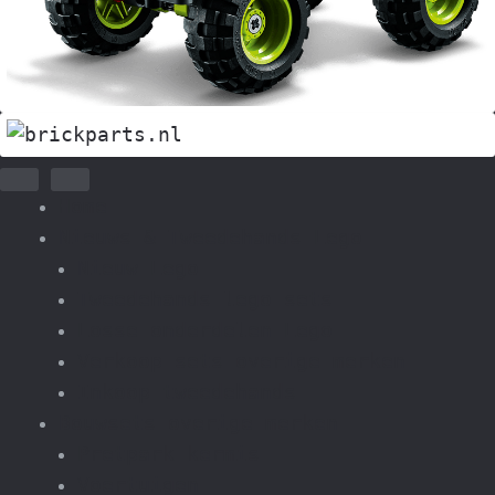
Home
Nieuws & Tweedehands Lego
Nieuw Lego
Tweedehands lego sets
Losse onderdelen Lego
Verkoop sets overige merken
Inkoop tweedehands
Bouwsets overige merken
Pretpark kermis
Voertuigen