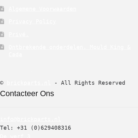
Algemene Voorwaarden
Privacy Policy
Privé.
Ontbrekende onderdelen. Mould King &
Cada
©
brickparts.nl
- All Rights Reserved
Contacteer Ons
info@brickparts.nl
Tel: +31 (0)629408316
De werf 3