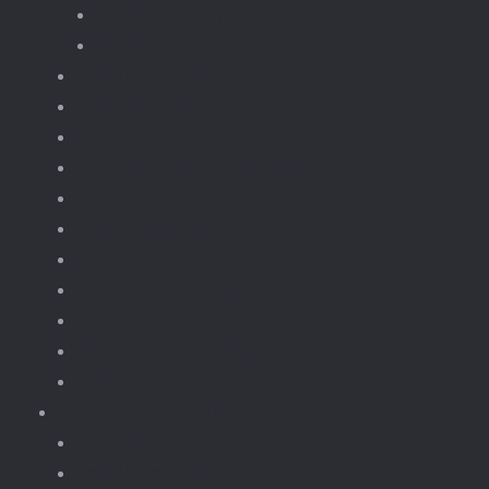
Trein onderdelen
Treinen en wagons
Knikkerbaan
fototoestellen
Bloemen.
Koffiezet, apparaten.
Kerst
Vliegtuigen
Boten
Leger en wapens
Robots
Dieren Insecten.
brickheadz
Retro / Overige
Kerst
Knikkerbaan