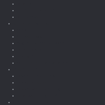
Robots
Dieren Insecten.
brickheadz
Retro / Overige
Kerst
Knikkerbaan
Magnetische Blokken
fototoestellen
Bloemen.
Koffiezet, apparaten.
Onderdelen
Power Functions
Losse onderdelen.
Losse verlichting.
Gebouwen Light Kit
kinderfeestjes