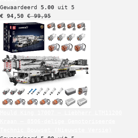
Gewaardeerd
5.00
uit 5
€
94,50
€
99,95
Mould King 17007 – Liebherr LTM11200
Kraan – 8506-delige Gemotoriseerde
Technic Bouwset (Nieuwste Versie)