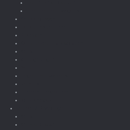
Trein onderdelen
Treinen en wagons
Knikkerbaan
fototoestellen
Bloemen.
Koffiezet, apparaten.
Kerst
Vliegtuigen
Boten
Leger en wapens
Robots
Dieren Insecten.
brickheadz
Retro / Overige
Kerst
Knikkerbaan