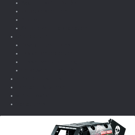
Magnetische Blokken
fototoestellen
Bloemen.
Koffiezet, apparaten.
Onderdelen
Power Functions
Losse onderdelen.
Losse verlichting.
Gebouwen Light Kit
kinderfeestjes
Contact & winkel
Winkelmand
Vacatures