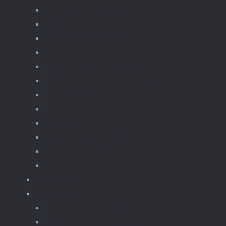
Alle voertuigen
autos
bouwvoertuigen
formula-1
Militaire voertuigen
supercar-bouwmodellen
Terreinwagens
Trucks
bouwset
Landbouwvoertuigen
Motoren & Bike
Motorset
Gebouwen moc
Treinen
Trein gebouwen
Trein onderdelen