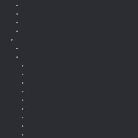
Tweedehands lego sets
Losse onderdelen Lego
Verkoop sets overige merken
Inkoop tweedehands
Bouwsets overige merken
Pretpark kermis
Voertuigen
Alle voertuigen
autos
bouwvoertuigen
formula-1
Militaire voertuigen
supercar-bouwmodellen
Terreinwagens
Trucks
bouwset