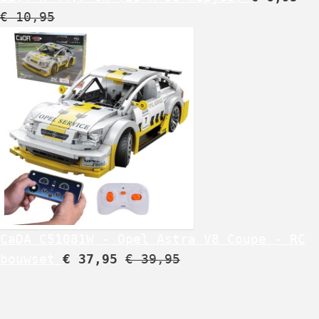
€
10,95
CaDA C51081W - Opel Astra V8 Coupe - RC
bouwset
€
37,95
€
39,95