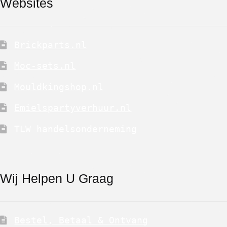
Websites
Brickparts.nl
Moc-sets.nl
Mouldkingshop.nl
Emielspartyverhuur.nl
TLW handelsonderneming
Wij Helpen U Graag
Bestel, Betaal & Ontvang