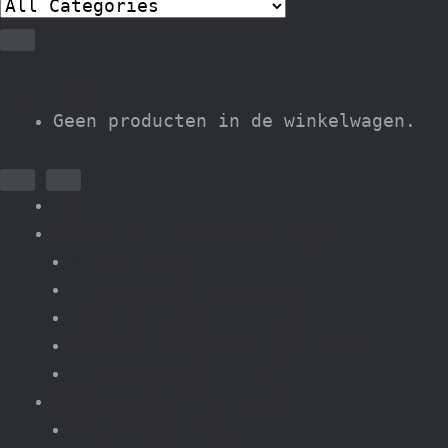
0
€
0,00
Geen producten in de winkelwagen.
Home
Nieuws & Tweedehands Lego
Nieuw Lego
Tweedehands lego sets
Losse onderdelen Lego
Verkoop sets overige merken
Inkoop tweedehands
Bouwsets overige merken
Pretpark kermis