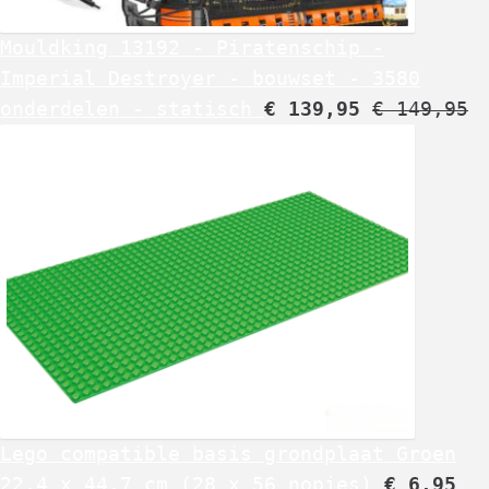
Mouldking 13192 - Piratenschip -
Imperial Destroyer - bouwset - 3580
onderdelen - statisch
€
139,95
€
149,95
Lego compatible basis grondplaat Groen
22,4 x 44,7 cm (28 x 56 nopjes)
€
6,95