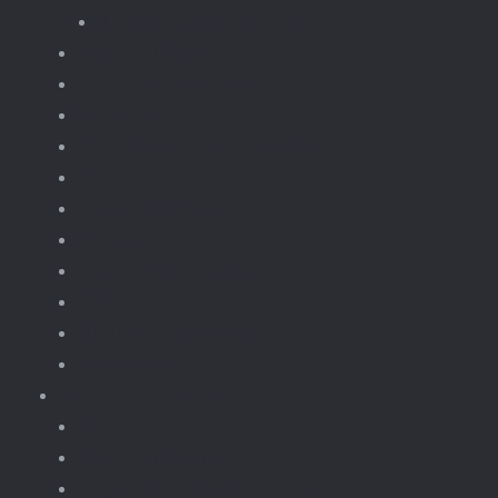
Treinen en wagons
Knikkerbaan
fototoestellen
Bloemen.
Koffiezet, apparaten.
Kerst
Vliegtuigen
Boten
Leger en wapens
Robots
Dieren Insecten.
brickheadz
Retro / Overige
Kerst
Knikkerbaan
Magnetische Blokken