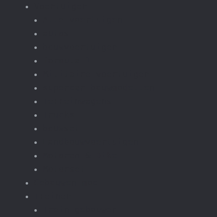
Voertuigen
Alle voertuigen
autos
bouwvoertuigen
formula-1
Militaire voertuigen
supercar-bouwmodellen
Terreinwagens
Trucks
bouwset
Landbouwvoertuigen
Motoren & Bike
Motorset
Gebouwen moc
Treinen
Trein gebouwen