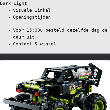
Dark
Light
Skip
Skip
Visuele winkel
to
to
Openingstijden
navigation
content
Voor 15:00u besteld dezelfde dag de
deur uit
Contact & winkel