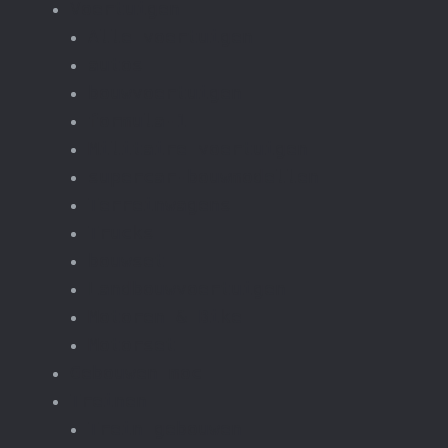
Voertuigen
Alle voertuigen
autos
bouwvoertuigen
formula-1
Militaire voertuigen
supercar-bouwmodellen
Terreinwagens
Trucks
bouwset
Landbouwvoertuigen
Motoren & Bike
Motorset
Gebouwen moc
Treinen
Trein gebouwen