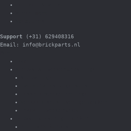
Contact & winkel
Winkelmand
Vacatures
Support
(+31) 629408316
Email: info@brickparts.nl
Menu
Home
Nieuws & Tweedehands Lego
Nieuw Lego
Tweedehands lego sets
Losse onderdelen Lego
Verkoop sets overige merken
Inkoop tweedehands
Bouwsets overige merken
Pretpark kermis