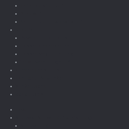
fototoestellen
Bloemen.
Koffiezet, apparaten.
Onderdelen
Power Functions
Losse onderdelen.
Losse verlichting.
Gebouwen Light Kit
kinderfeestjes
Contact & winkel
Winkelmand
Vacatures
Home
Nieuws & Tweedehands Lego
Nieuw Lego