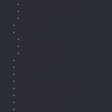
Landbouwvoertuigen
Motoren & Bike
Motorset
Gebouwen moc
Treinen
Trein gebouwen
Trein onderdelen
Treinen en wagons
Knikkerbaan
fototoestellen
Bloemen.
Koffiezet, apparaten.
Kerst
Vliegtuigen
Boten
Leger en wapens