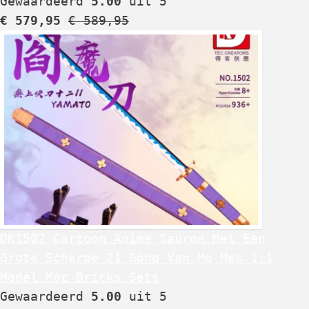
Gewaardeerd
5.00
uit 5
€
579,95
€
589,95
DK1502 Cartoon Anime Sauron Met Een
Grote Scherpe 21 Gong Yan Mo Mes 1:1
Model Moc Bricks Sets
Gewaardeerd
5.00
uit 5