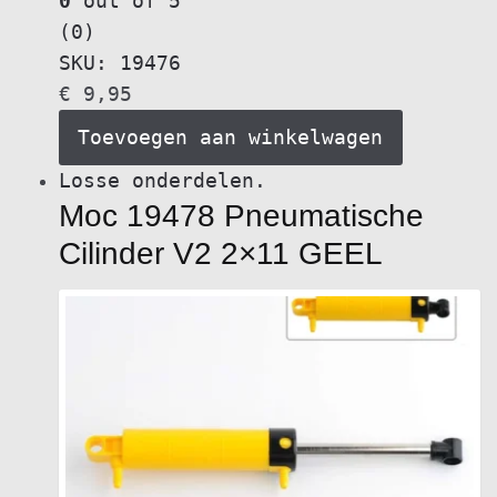
0
out of 5
(0)
SKU: 19476
€
9,95
Toevoegen aan winkelwagen
Losse onderdelen.
Moc 19478 Pneumatische
Cilinder V2 2×11 GEEL