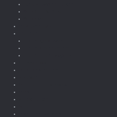
Landbouwvoertuigen
Motoren & Bike
Motorset
Gebouwen moc
Treinen
Trein gebouwen
Trein onderdelen
Treinen en wagons
Knikkerbaan
fototoestellen
Bloemen.
Koffiezet, apparaten.
Kerst
Vliegtuigen
Boten
Leger en wapens