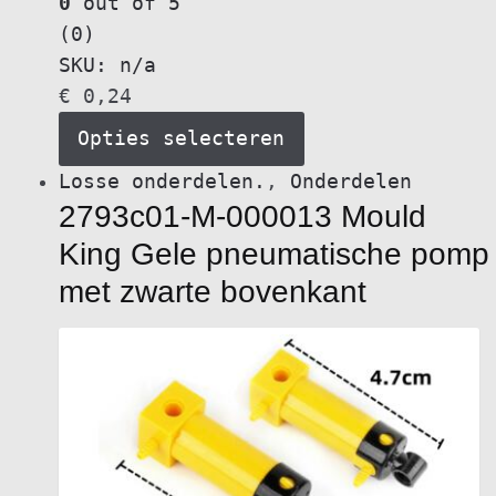
0
out of 5
(0)
SKU: n/a
€
0,24
Opties selecteren
Dit
Losse onderdelen.
,
Onderdelen
2793c01-M-000013 Mould
product
heeft
King Gele pneumatische pomp
meerdere
met zwarte bovenkant
variaties.
Deze
optie
kan
gekozen
worden
op