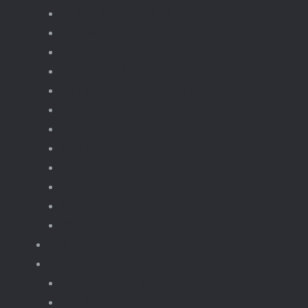
Alle voertuigen
autos
bouwvoertuigen
formula-1
Militaire voertuigen
supercar-bouwmodellen
Terreinwagens
Trucks
bouwset
Landbouwvoertuigen
Motoren & Bike
Motorset
Gebouwen moc
Treinen
Trein gebouwen
Trein onderdelen