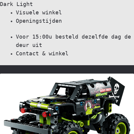
Dark
Light
Skip
Skip
Visuele winkel
to
to
Openingstijden
navigation
content
Voor 15:00u besteld dezelfde dag de
deur uit
Contact & winkel