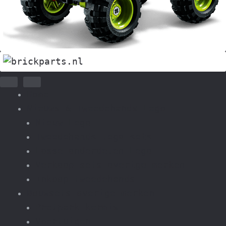
Home
Nieuws & Tweedehands Lego
Nieuw Lego
Tweedehands lego sets
Losse onderdelen Lego
Verkoop sets overige merken
Inkoop tweedehands
Bouwsets overige merken
Pretpark kermis
Voertuigen