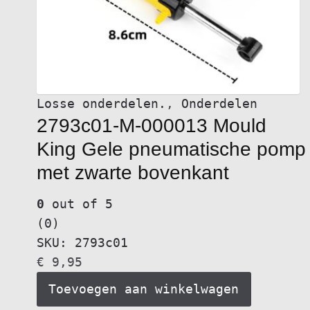
de
productpagina
Losse onderdelen.
,
Onderdelen
2793c01-M-000013 Mould
King Gele pneumatische pomp
met zwarte bovenkant
0
out of 5
(0)
SKU: 2793c01
€
9,95
Toevoegen aan winkelwagen