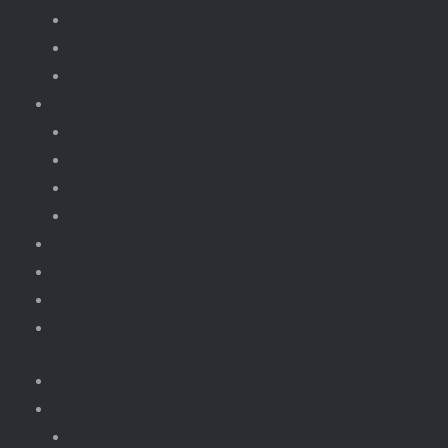
fototoestellen
Bloemen.
Koffiezet, apparaten.
Onderdelen
Power Functions
Losse onderdelen.
Losse verlichting.
Gebouwen Light Kit
kinderfeestjes
Contact & winkel
Winkelmand
Vacatures
Home
Nieuws & Tweedehands Lego
Nieuw Lego