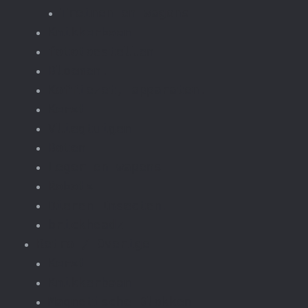
Treinen en wagons
Knikkerbaan
fototoestellen
Bloemen.
Koffiezet, apparaten.
Kerst
Vliegtuigen
Boten
Leger en wapens
Robots
Dieren Insecten.
brickheadz
Retro / Overige
Kerst
Knikkerbaan
Magnetische Blokken