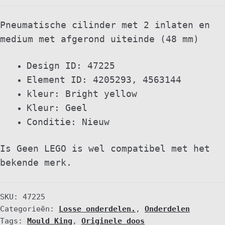
inlaten
en
Pneumatische cilinder met 2 inlaten en
afgerond
medium met afgerond uiteinde (48 mm)
uiteinde
Medium
Design ID: 47225
(48
Element ID: 4205293, 4563144
mm)
kleur: Bright yellow
quantity
Kleur: Geel
Conditie: Nieuw
Is Geen LEGO is wel compatibel met het
bekende merk.
SKU:
47225
Categorieën:
Losse onderdelen.
,
Onderdelen
Tags:
Mould King
,
Originele doos