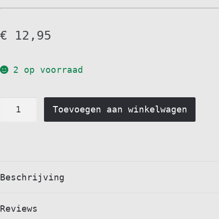
€
12,95
2 op voorraad
4563144
Toevoegen aan winkelwagen
-
47225
-
m000014
Pneumatische
Beschrijving
cilinder
met
Reviews
2