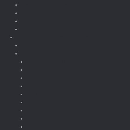
Tweedehands lego sets
Losse onderdelen Lego
Verkoop sets overige merken
Inkoop tweedehands
Bouwsets overige merken
Pretpark kermis
Voertuigen
Alle voertuigen
autos
bouwvoertuigen
formula-1
Militaire voertuigen
supercar-bouwmodellen
Terreinwagens
Trucks
bouwset