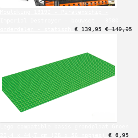
Mouldking 13192 - Piratenschip -
Imperial Destroyer - bouwset - 3580
onderdelen - statisch
€
139,95
€
149,95
Lego compatible basis grondplaat Groen
22,4 x 44,7 cm (28 x 56 nopjes)
€
6,95