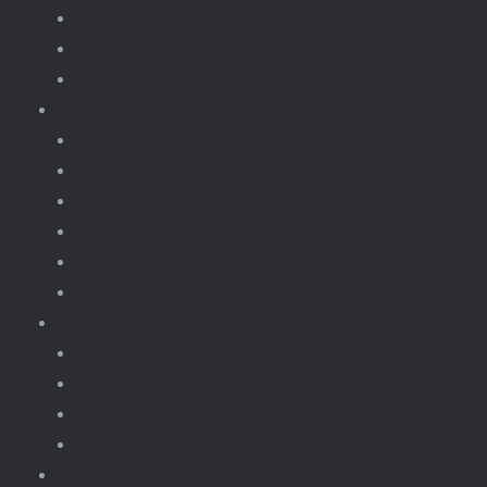
Robots
Dieren Insecten.
brickheadz
Retro / Overige
Kerst
Knikkerbaan
Magnetische Blokken
fototoestellen
Bloemen.
Koffiezet, apparaten.
Onderdelen
Power Functions
Losse onderdelen.
Losse verlichting.
Gebouwen Light Kit
kinderfeestjes