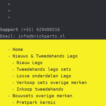
Contact & winkel
Winkelmand
Vacatures
Support
(+31) 629408316
Email: info@brickparts.nl
Menu
Home
Nieuws & Tweedehands Lego
Nieuw Lego
Tweedehands lego sets
Losse onderdelen Lego
Verkoop sets overige merken
Inkoop tweedehands
Bouwsets overige merken
Pretpark kermis