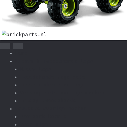
Home
Nieuws & Tweedehands Lego
Nieuw Lego
Tweedehands lego sets
Losse onderdelen Lego
Verkoop sets overige merken
Inkoop tweedehands
Bouwsets overige merken
Pretpark kermis
Voertuigen