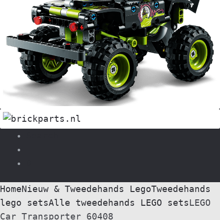
Search
0
Home
Nieuw & Tweedehands Lego
Tweedehands
lego sets
Alle tweedehands LEGO sets
LEGO
Car Transporter 60408