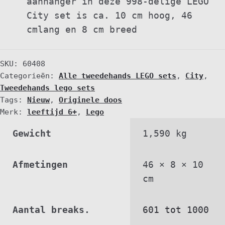
aanhanger in deze 998-delige LEGO
City set is ca. 10 cm hoog, 46
cmlang en 8 cm breed
SKU:
60408
Categorieën:
Alle tweedehands LEGO sets
,
City
,
Tweedehands lego sets
Tags:
Nieuw
,
Originele doos
Merk:
leeftijd 6+
,
Lego
Gewicht
1,590 kg
Afmetingen
46 × 8 × 10
cm
Aantal breaks.
601 tot 1000