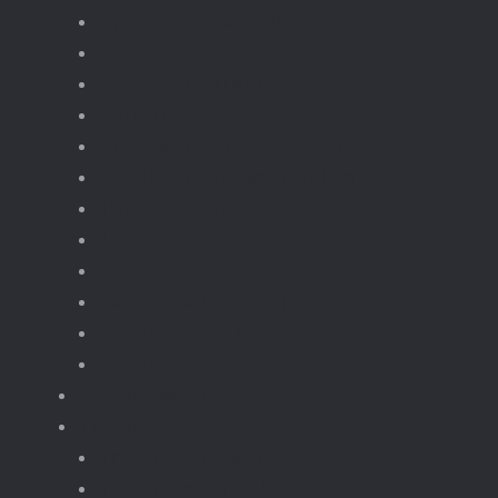
Alle voertuigen
autos
bouwvoertuigen
formula-1
Militaire voertuigen
supercar-bouwmodellen
Terreinwagens
Trucks
bouwset
Landbouwvoertuigen
Motoren & Bike
Motorset
Gebouwen moc
Treinen
Trein gebouwen
Trein onderdelen