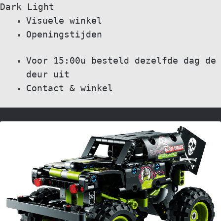
Dark
Light
Skip
Skip
Visuele winkel
to
to
Openingstijden
navigation
content
Voor 15:00u besteld dezelfde dag de
deur uit
Contact & winkel