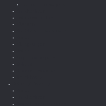
Treinen en wagons
Knikkerbaan
fototoestellen
Bloemen.
Koffiezet, apparaten.
Kerst
Vliegtuigen
Boten
Leger en wapens
Robots
Dieren Insecten.
brickheadz
Retro / Overige
Kerst
Knikkerbaan
Magnetische Blokken