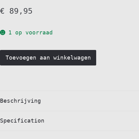
€
89,95
1 op voorraad
LEGO
Toevoegen aan winkelwagen
Car
Transporter
60408
quantity
Beschrijving
Specification