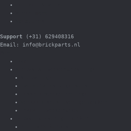
Contact & winkel
Winkelmand
Vacatures
Support
(+31) 629408316
Email: info@brickparts.nl
Menu
Home
Nieuws & Tweedehands Lego
Nieuw Lego
Tweedehands lego sets
Losse onderdelen Lego
Verkoop sets overige merken
Inkoop tweedehands
Bouwsets overige merken
Pretpark kermis