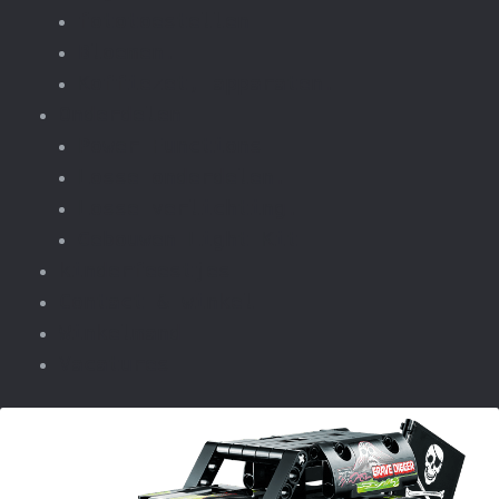
fototoestellen
Bloemen.
Koffiezet, apparaten.
Onderdelen
Power Functions
Losse onderdelen.
Losse verlichting.
Gebouwen Light Kit
kinderfeestjes
Contact & winkel
Winkelmand
Vacatures