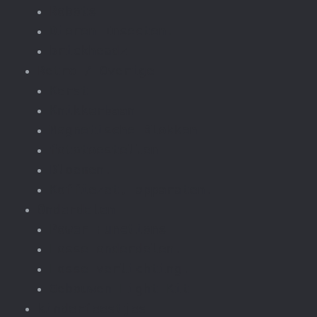
Robots
Dieren Insecten.
brickheadz
Retro / Overige
Kerst
Knikkerbaan
Magnetische Blokken
fototoestellen
Bloemen.
Koffiezet, apparaten.
Onderdelen
Power Functions
Losse onderdelen.
Losse verlichting.
Gebouwen Light Kit
kinderfeestjes