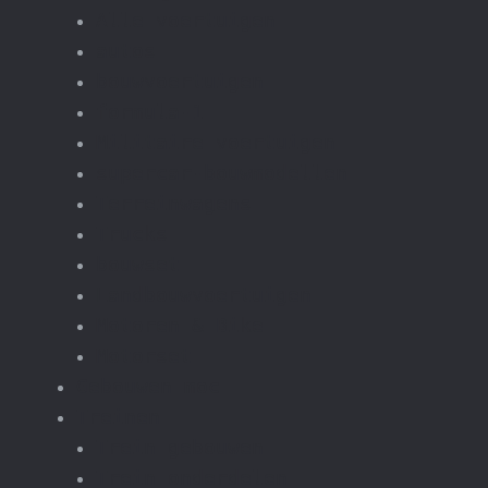
Alle voertuigen
autos
bouwvoertuigen
formula-1
Militaire voertuigen
supercar-bouwmodellen
Terreinwagens
Trucks
bouwset
Landbouwvoertuigen
Motoren & Bike
Motorset
Gebouwen moc
Treinen
Trein gebouwen
Trein onderdelen