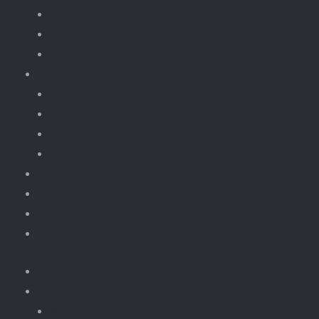
fototoestellen
Bloemen.
Koffiezet, apparaten.
Onderdelen
Power Functions
Losse onderdelen.
Losse verlichting.
Gebouwen Light Kit
kinderfeestjes
Contact & winkel
Winkelmand
Vacatures
Home
Nieuws & Tweedehands Lego
Nieuw Lego