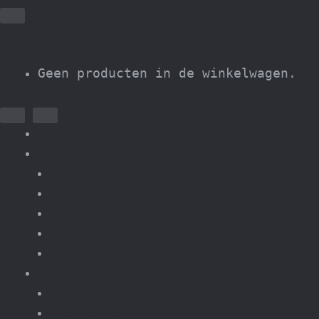
0
€
0,00
Geen producten in de winkelwagen.
Home
Nieuws & Tweedehands Lego
Nieuw Lego
Tweedehands lego sets
Losse onderdelen Lego
Verkoop sets overige merken
Inkoop tweedehands
Bouwsets overige merken
Pretpark kermis
Voertuigen