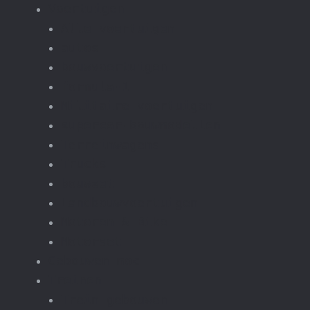
Voertuigen
Alle voertuigen
autos
bouwvoertuigen
formula-1
Militaire voertuigen
supercar-bouwmodellen
Terreinwagens
Trucks
bouwset
Landbouwvoertuigen
Motoren & Bike
Motorset
Gebouwen moc
Treinen
Trein gebouwen