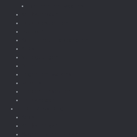
Treinen en wagons
Knikkerbaan
fototoestellen
Bloemen.
Koffiezet, apparaten.
Kerst
Vliegtuigen
Boten
Leger en wapens
Robots
Dieren Insecten.
brickheadz
Retro / Overige
Kerst
Knikkerbaan
Magnetische Blokken