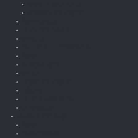
Trein onderdelen
Treinen en wagons
Knikkerbaan
fototoestellen
Bloemen.
Koffiezet, apparaten.
Kerst
Vliegtuigen
Boten
Leger en wapens
Robots
Dieren Insecten.
brickheadz
Retro / Overige
Kerst
Knikkerbaan