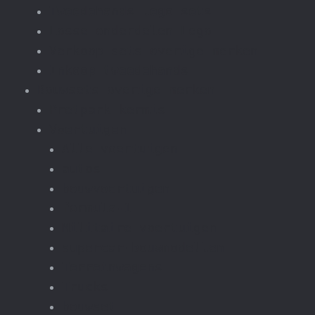
Tweedehands lego sets
Losse onderdelen Lego
Verkoop sets overige merken
Inkoop tweedehands
Bouwsets overige merken
Pretpark kermis
Voertuigen
Alle voertuigen
autos
bouwvoertuigen
formula-1
Militaire voertuigen
supercar-bouwmodellen
Terreinwagens
Trucks
bouwset