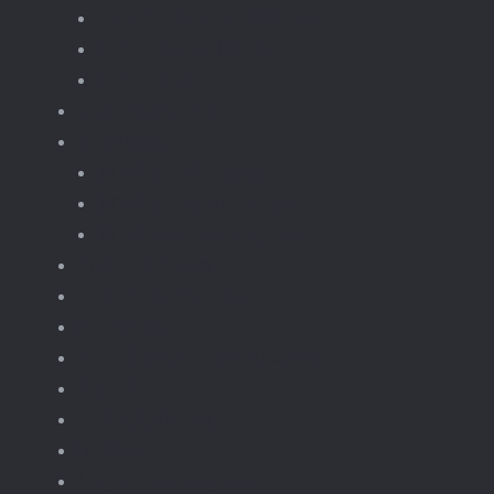
Landbouwvoertuigen
Motoren & Bike
Motorset
Gebouwen moc
Treinen
Trein gebouwen
Trein onderdelen
Treinen en wagons
Knikkerbaan
fototoestellen
Bloemen.
Koffiezet, apparaten.
Kerst
Vliegtuigen
Boten
Leger en wapens