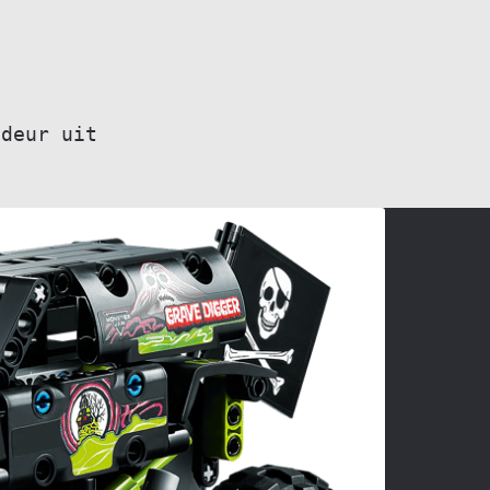
 deur uit