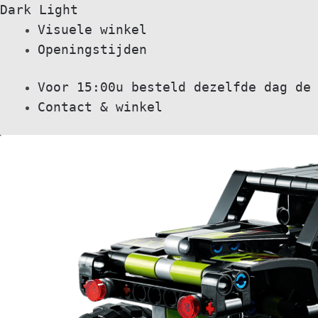
Dark
Light
Skip
Skip
Visuele winkel
to
to
Openingstijden
navigation
content
Voor 15:00u besteld dezelfde dag de
Contact & winkel