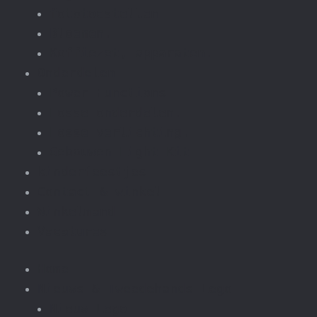
fototoestellen
Bloemen.
Koffiezet, apparaten.
Onderdelen
Power Functions
Losse onderdelen.
Losse verlichting.
Gebouwen Light Kit
kinderfeestjes
Contact & winkel
Winkelmand
Vacatures
Home
Nieuws & Tweedehands Lego
Nieuw Lego