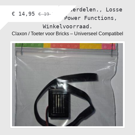
bol.com
,
Losse onderdelen.
,
Losse
€
14,95
€
19,95
verlichting.
,
Power Functions
,
Winkelvoorraad.
Claxon / Toeter voor Bricks – Universeel Compatibel