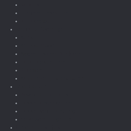
Robots
Dieren Insecten.
brickheadz
Retro / Overige
Kerst
Knikkerbaan
Magnetische Blokken
fototoestellen
Bloemen.
Koffiezet, apparaten.
Onderdelen
Power Functions
Losse onderdelen.
Losse verlichting.
Gebouwen Light Kit
kinderfeestjes