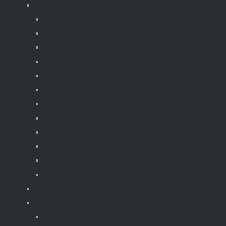
Voertuigen
Alle voertuigen
autos
bouwvoertuigen
formula-1
Militaire voertuigen
supercar-bouwmodellen
Terreinwagens
Trucks
bouwset
Landbouwvoertuigen
Motoren & Bike
Motorset
Gebouwen moc
Treinen
Trein gebouwen