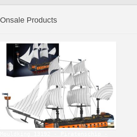
Onsale Products
Mouldking 13192 - Piratenschip -