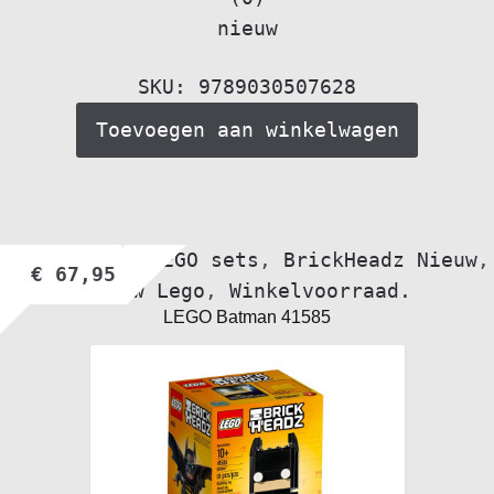
nieuw
SKU: 9789030507628
Toevoegen aan winkelwagen
Alle nieuwe LEGO sets
,
BrickHeadz Nieuw
,
€
67,95
Nieuw Lego
,
Winkelvoorraad.
LEGO Batman 41585