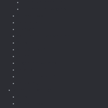
Trein onderdelen
Treinen en wagons
Knikkerbaan
fototoestellen
Bloemen.
Koffiezet, apparaten.
Kerst
Vliegtuigen
Boten
Leger en wapens
Robots
Dieren Insecten.
brickheadz
Retro / Overige
Kerst
Knikkerbaan