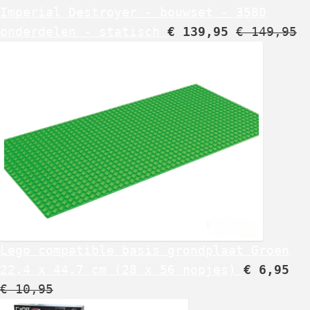
Imperial Destroyer - bouwset - 3580
onderdelen - statisch
€
139,95
€
149,95
Lego compatible basis grondplaat Groen
22,4 x 44,7 cm (28 x 56 nopjes)
€
6,95
€
10,95