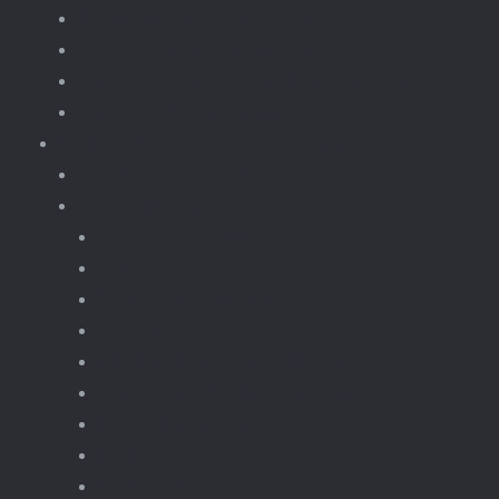
Tweedehands lego sets
Losse onderdelen Lego
Verkoop sets overige merken
Inkoop tweedehands
Bouwsets overige merken
Pretpark kermis
Voertuigen
Alle voertuigen
autos
bouwvoertuigen
formula-1
Militaire voertuigen
supercar-bouwmodellen
Terreinwagens
Trucks
bouwset