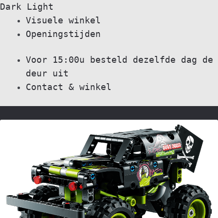
Dark
Light
Skip
Skip
Visuele winkel
to
to
Openingstijden
navigation
content
Voor 15:00u besteld dezelfde dag de
deur uit
Contact & winkel