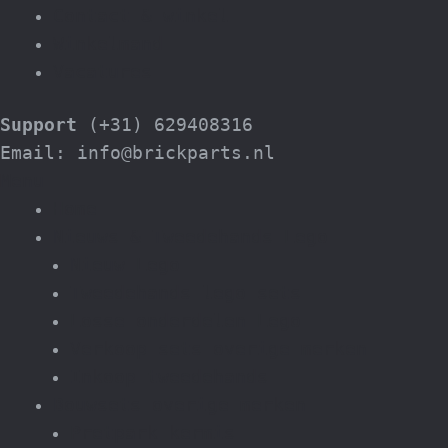
Contact & winkel
Winkelmand
Vacatures
Support
(+31) 629408316
Email: info@brickparts.nl
Menu
Home
Nieuws & Tweedehands Lego
Nieuw Lego
Tweedehands lego sets
Losse onderdelen Lego
Verkoop sets overige merken
Inkoop tweedehands
Bouwsets overige merken
Pretpark kermis