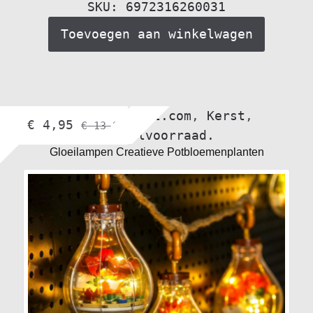
SKU: 6972316260031
Toevoegen aan winkelwagen
Bloemen.
,
bol.com
,
Kerst
,
€
4,95
€
13,99
Winkelvoorraad.
Gloeilampen Creatieve Potbloemenplanten