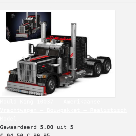
Mould King 10037 – Amerikaanse
Vrachtwagen – Bouwpakket – Realistisch
Model
Gewaardeerd
5.00
uit 5
€
94,50
€
99,95