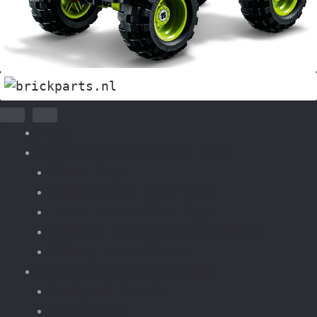
Home
Nieuws & Tweedehands Lego
Nieuw Lego
Tweedehands lego sets
Losse onderdelen Lego
Verkoop sets overige merken
Inkoop tweedehands
Bouwsets overige merken
Pretpark kermis
Voertuigen