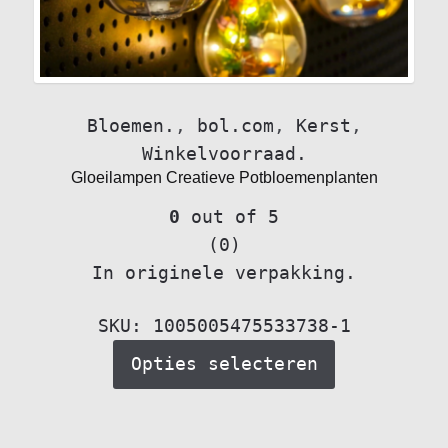
Bloemen.
,
bol.com
,
Kerst
,
Winkelvoorraad.
Gloeilampen Creatieve Potbloemenplanten
0
out of 5
(0)
In originele verpakking.
SKU: 1005005475533738-1
Opties selecteren
Dit
product