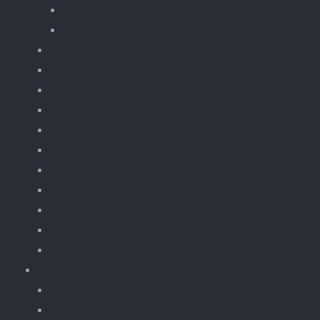
Trein onderdelen
Treinen en wagons
Knikkerbaan
fototoestellen
Bloemen.
Koffiezet, apparaten.
Kerst
Vliegtuigen
Boten
Leger en wapens
Robots
Dieren Insecten.
brickheadz
Retro / Overige
Kerst
Knikkerbaan