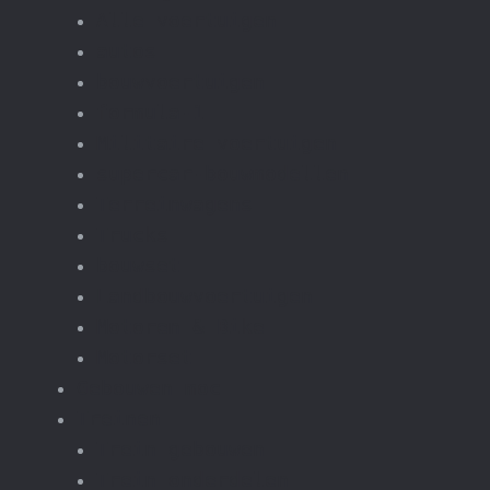
Alle voertuigen
autos
bouwvoertuigen
formula-1
Militaire voertuigen
supercar-bouwmodellen
Terreinwagens
Trucks
bouwset
Landbouwvoertuigen
Motoren & Bike
Motorset
Gebouwen moc
Treinen
Trein gebouwen
Trein onderdelen