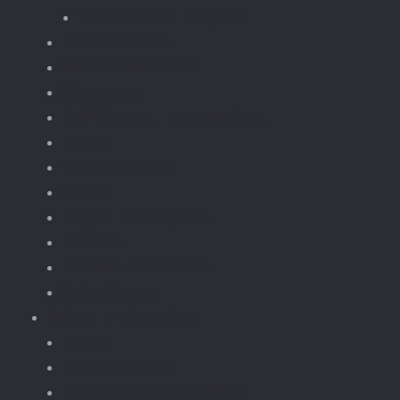
Treinen en wagons
Knikkerbaan
fototoestellen
Bloemen.
Koffiezet, apparaten.
Kerst
Vliegtuigen
Boten
Leger en wapens
Robots
Dieren Insecten.
brickheadz
Retro / Overige
Kerst
Knikkerbaan
Magnetische Blokken