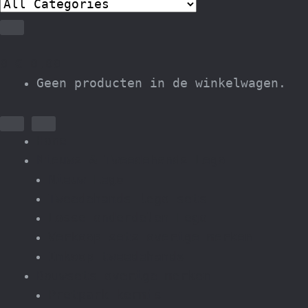
0
€
0,00
Geen producten in de winkelwagen.
Home
Nieuws & Tweedehands Lego
Nieuw Lego
Tweedehands lego sets
Losse onderdelen Lego
Verkoop sets overige merken
Inkoop tweedehands
Bouwsets overige merken
Pretpark kermis