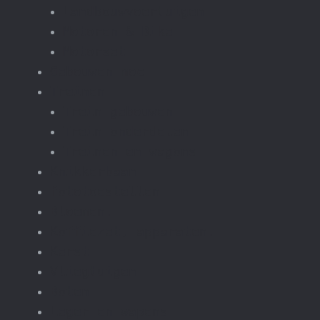
Landbouwvoertuigen
Motoren & Bike
Motorset
Gebouwen moc
Treinen
Trein gebouwen
Trein onderdelen
Treinen en wagons
Knikkerbaan
fototoestellen
Bloemen.
Koffiezet, apparaten.
Kerst
Vliegtuigen
Boten
Leger en wapens