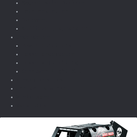
Magnetische Blokken
fototoestellen
Bloemen.
Koffiezet, apparaten.
Onderdelen
Power Functions
Losse onderdelen.
Losse verlichting.
Gebouwen Light Kit
kinderfeestjes
Contact & winkel
Winkelmand
Vacatures