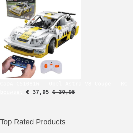
CaDA C51081W - Opel Astra V8 Coupe - RC
bouwset
€
37,95
€
39,95
Top Rated Products