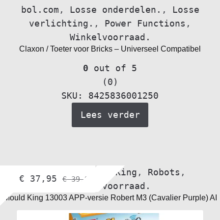
bol.com
,
Losse onderdelen.
,
Losse
verlichting.
,
Power Functions
,
Winkelvoorraad.
Claxon / Toeter voor Bricks – Universeel Compatibel
0
out of 5
(0)
SKU: 8425836001250
Lees verder
bol.com
,
Mould King
,
Robots
,
€
37,95
€
39,95
Winkelvoorraad.
Mould King 13003 APP-versie Robert M3 (Cavalier Purple) AI