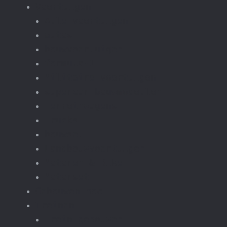
Voertuigen
Alle voertuigen
autos
bouwvoertuigen
formula-1
Militaire voertuigen
supercar-bouwmodellen
Terreinwagens
Trucks
bouwset
Landbouwvoertuigen
Motoren & Bike
Motorset
Gebouwen moc
Treinen
Trein gebouwen