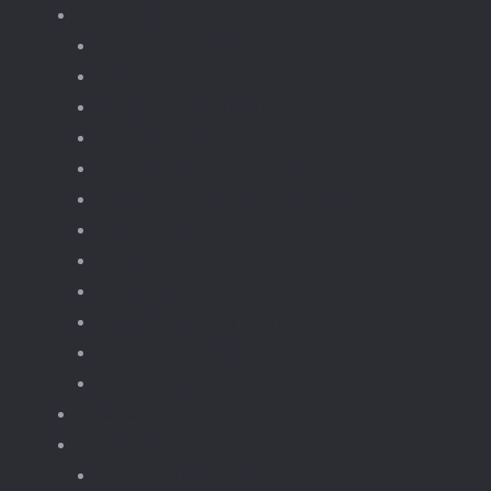
Voertuigen
Alle voertuigen
autos
bouwvoertuigen
formula-1
Militaire voertuigen
supercar-bouwmodellen
Terreinwagens
Trucks
bouwset
Landbouwvoertuigen
Motoren & Bike
Motorset
Gebouwen moc
Treinen
Trein gebouwen