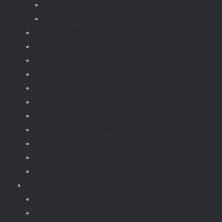
Trein onderdelen
Treinen en wagons
Knikkerbaan
fototoestellen
Bloemen.
Koffiezet, apparaten.
Kerst
Vliegtuigen
Boten
Leger en wapens
Robots
Dieren Insecten.
brickheadz
Retro / Overige
Kerst
Knikkerbaan