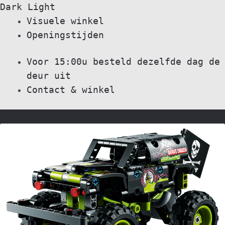
Dark
Light
Skip
Skip
Visuele winkel
to
to
Openingstijden
navigation
content
Voor 15:00u besteld dezelfde dag de
deur uit
Contact & winkel