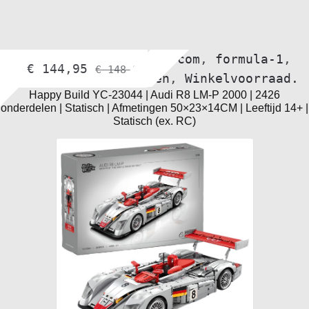
Alle voertuigen
,
bol.com
,
formula-1
,
€
144,95
€
148,95
supercar-bouwmodellen
,
Winkelvoorraad.
Happy Build YC-23044 | Audi R8 LM-P 2000 | 2426
onderdelen | Statisch | Afmetingen 50×23×14CM | Leeftijd 14+ |
Statisch (ex. RC)