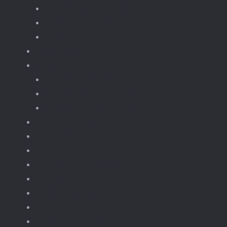
Landbouwvoertuigen
Motoren & Bike
Motorset
Gebouwen moc
Treinen
Trein gebouwen
Trein onderdelen
Treinen en wagons
Knikkerbaan
fototoestellen
Bloemen.
Koffiezet, apparaten.
Kerst
Vliegtuigen
Boten
Leger en wapens