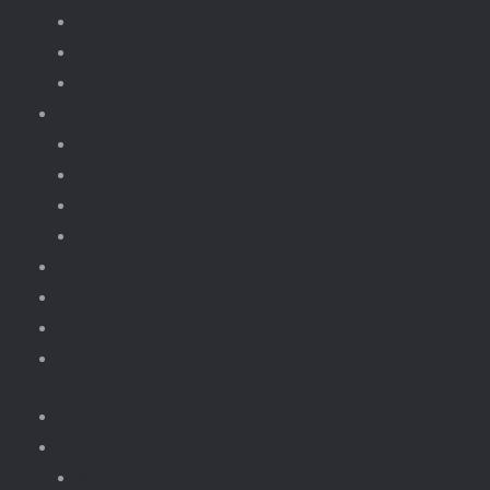
fototoestellen
Bloemen.
Koffiezet, apparaten.
Onderdelen
Power Functions
Losse onderdelen.
Losse verlichting.
Gebouwen Light Kit
kinderfeestjes
Contact & winkel
Winkelmand
Vacatures
Home
Nieuws & Tweedehands Lego
Nieuw Lego