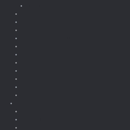
Treinen en wagons
Knikkerbaan
fototoestellen
Bloemen.
Koffiezet, apparaten.
Kerst
Vliegtuigen
Boten
Leger en wapens
Robots
Dieren Insecten.
brickheadz
Retro / Overige
Kerst
Knikkerbaan
Magnetische Blokken