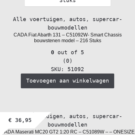
Alle voertuigen
,
autos
,
supercar-
bouwmodellen
CADA Fiat Abarth 131 – C51092W- Smart Chassis
bouwstenen model – 216 Stuks
0
out of 5
(0)
SKU: 51092
Toevoegen aan winkelwagen
Alle voertuigen
,
autos
,
supercar-
€
36,95
bouwmodellen
CADA Maserati MC20 GT2 1:20 RC – C51089W – – ONESIZE