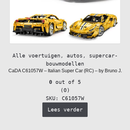
Alle voertuigen
,
autos
,
supercar-
bouwmodellen
CaDA C61057W – Italian Super Car (RC) – by Bruno J.
0
out of 5
(0)
SKU: C61057W
Lees verder