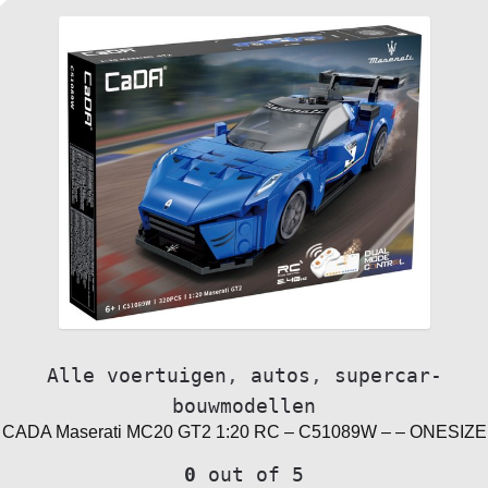
Alle voertuigen
,
autos
,
supercar-
bouwmodellen
CADA Maserati MC20 GT2 1:20 RC – C51089W – – ONESIZE
0
out of 5