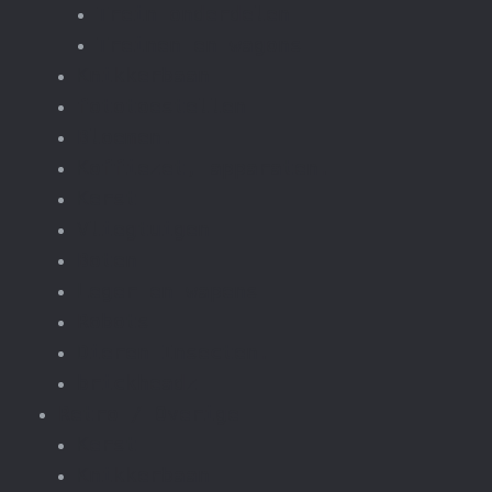
Trein onderdelen
Treinen en wagons
Knikkerbaan
fototoestellen
Bloemen.
Koffiezet, apparaten.
Kerst
Vliegtuigen
Boten
Leger en wapens
Robots
Dieren Insecten.
brickheadz
Retro / Overige
Kerst
Knikkerbaan