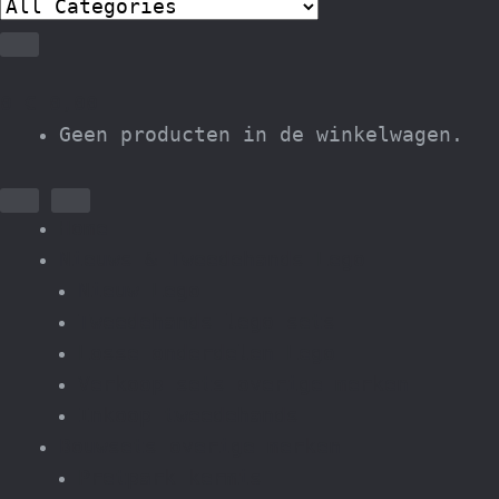
0
€
0,00
Geen producten in de winkelwagen.
Home
Nieuws & Tweedehands Lego
Nieuw Lego
Tweedehands lego sets
Losse onderdelen Lego
Verkoop sets overige merken
Inkoop tweedehands
Bouwsets overige merken
Pretpark kermis