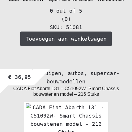
0
out of 5
(0)
SKU: 51081
Toevoegen aan winkelwagen
Alle voertuigen
,
autos
,
supercar-
€
36,95
bouwmodellen
CADA Fiat Abarth 131 – C51092W- Smart Chassis
bouwstenen model – 216 Stuks