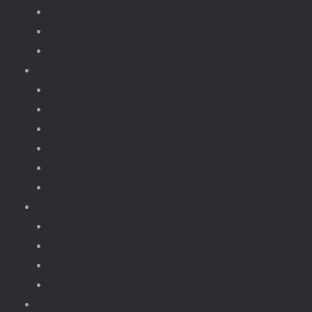
Robots
Dieren Insecten.
brickheadz
Retro / Overige
Kerst
Knikkerbaan
Magnetische Blokken
fototoestellen
Bloemen.
Koffiezet, apparaten.
Onderdelen
Power Functions
Losse onderdelen.
Losse verlichting.
Gebouwen Light Kit
kinderfeestjes