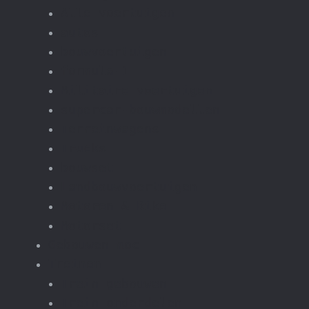
Alle voertuigen
autos
bouwvoertuigen
formula-1
Militaire voertuigen
supercar-bouwmodellen
Terreinwagens
Trucks
bouwset
Landbouwvoertuigen
Motoren & Bike
Motorset
Gebouwen moc
Treinen
Trein gebouwen
Trein onderdelen