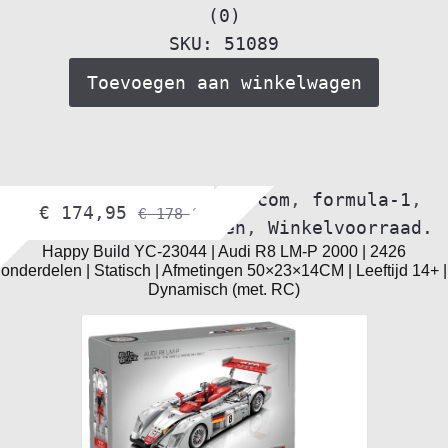
(0)
SKU: 51089
Toevoegen aan winkelwagen
Alle voertuigen
,
bol.com
,
formula-1
,
€
174,95
€
178,95
supercar-bouwmodellen
,
Winkelvoorraad.
Happy Build YC-23044 | Audi R8 LM-P 2000 | 2426
onderdelen | Statisch | Afmetingen 50×23×14CM | Leeftijd 14+ |
Dynamisch (met. RC)