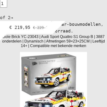
of 2
→
autos
,
bol.com
,
supercar-bouwmodellen
,
€
219,95
€
229,95
Winkelvoorraad.
Bole Brick YC-23043 | Audi Sport Quattro S1 Group B | 3887
onderdelen | Dynamisch | Afmetingen 59×23×25CM | Leeftijd
14+ | Compatible met bekende merken