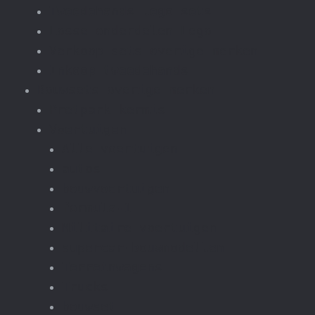
Tweedehands lego sets
Losse onderdelen Lego
Verkoop sets overige merken
Inkoop tweedehands
Bouwsets overige merken
Pretpark kermis
Voertuigen
Alle voertuigen
autos
bouwvoertuigen
formula-1
Militaire voertuigen
supercar-bouwmodellen
Terreinwagens
Trucks
bouwset