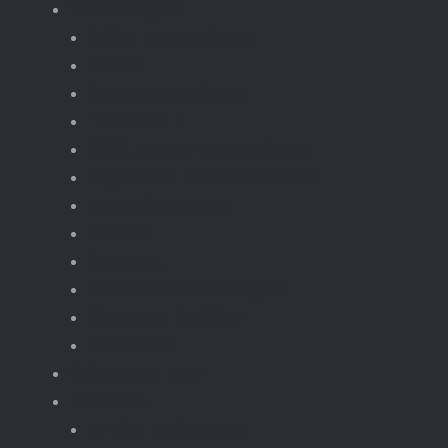
Voertuigen
Alle voertuigen
autos
bouwvoertuigen
formula-1
Militaire voertuigen
supercar-bouwmodellen
Terreinwagens
Trucks
bouwset
Landbouwvoertuigen
Motoren & Bike
Motorset
Gebouwen moc
Treinen
Trein gebouwen