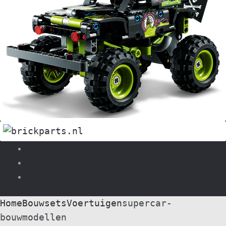
Search
0
Home
Bouwsets
Voertuigen
supercar-
bouwmodellen