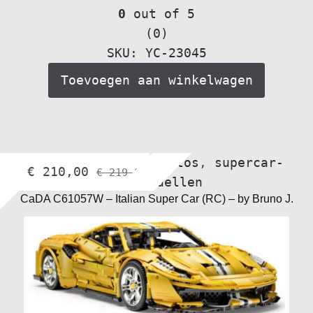
0
out of 5
(0)
SKU: YC-23045
Toevoegen aan winkelwagen
Alle voertuigen
,
autos
,
supercar-
€
210,00
€
219,95
bouwmodellen
CaDA C61057W – Italian Super Car (RC) – by Bruno J.