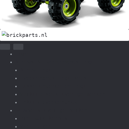
Home
Nieuws & Tweedehands Lego
Nieuw Lego
Tweedehands lego sets
Losse onderdelen Lego
Verkoop sets overige merken
Inkoop tweedehands
Bouwsets overige merken
Pretpark kermis
Voertuigen