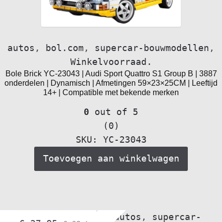
autos
,
bol.com
,
supercar-bouwmodellen
,
Winkelvoorraad.
Bole Brick YC-23043 | Audi Sport Quattro S1 Group B | 3887
onderdelen | Dynamisch | Afmetingen 59×23×25CM | Leeftijd
14+ | Compatible met bekende merken
0
out of 5
(0)
SKU: YC-23043
Toevoegen aan winkelwagen
Alle voertuigen
,
autos
,
supercar-