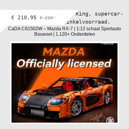
autos
,
bol.com
,
Mould King
,
supercar-
€
210,95
€
219,95
bouwmodellen
,
Winkelvoorraad.
CaDA C61502W – Mazda RX-7 | 1:12 schaal Sportauto
Bouwset | 1.120+ Onderdelen