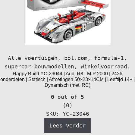
Alle voertuigen
,
bol.com
,
formula-1
,
supercar-bouwmodellen
,
Winkelvoorraad.
Happy Build YC-23044 | Audi R8 LM-P 2000 | 2426
onderdelen | Statisch | Afmetingen 50×23×14CM | Leeftijd 14+ |
Dynamisch (met. RC)
0
out of 5
(0)
SKU: YC-23046
Lees verder