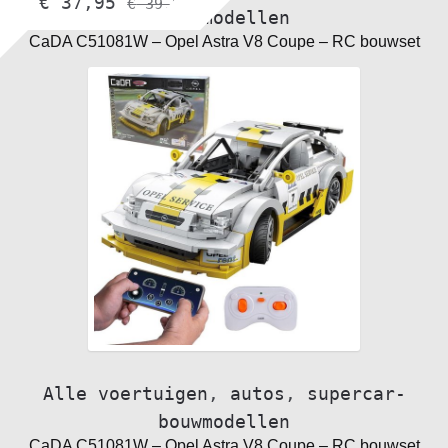
€
37,95
€
39,95
bouwmodellen
CaDA C51081W – Opel Astra V8 Coupe – RC bouwset
Alle voertuigen
,
autos
,
supercar-
bouwmodellen
CaDA C51081W – Opel Astra V8 Coupe – RC bouwset