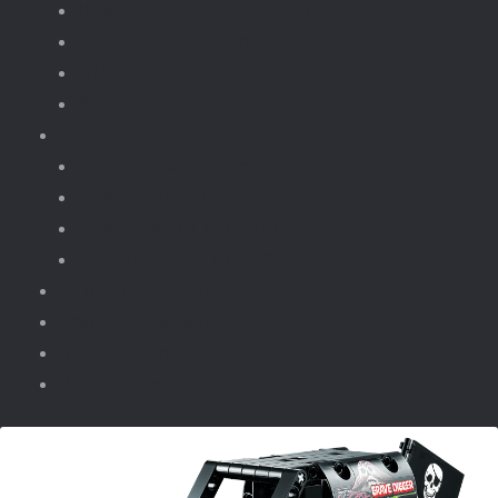
Magnetische Blokken
fototoestellen
Bloemen.
Koffiezet, apparaten.
Onderdelen
Power Functions
Losse onderdelen.
Losse verlichting.
Gebouwen Light Kit
kinderfeestjes
Contact & winkel
Winkelmand
Vacatures