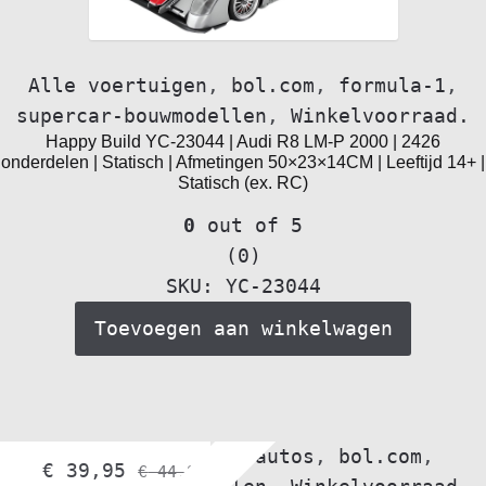
Alle voertuigen
,
bol.com
,
formula-1
,
supercar-bouwmodellen
,
Winkelvoorraad.
Happy Build YC-23044 | Audi R8 LM-P 2000 | 2426
onderdelen | Statisch | Afmetingen 50×23×14CM | Leeftijd 14+ |
Statisch (ex. RC)
0
out of 5
(0)
SKU: YC-23044
Toevoegen aan winkelwagen
Alle voertuigen
,
autos
,
bol.com
,
€
39,95
€
44,95