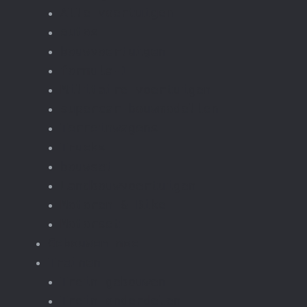
Alle voertuigen
autos
bouwvoertuigen
formula-1
Militaire voertuigen
supercar-bouwmodellen
Terreinwagens
Trucks
bouwset
Landbouwvoertuigen
Motoren & Bike
Motorset
Gebouwen moc
Treinen
Trein gebouwen
Trein onderdelen