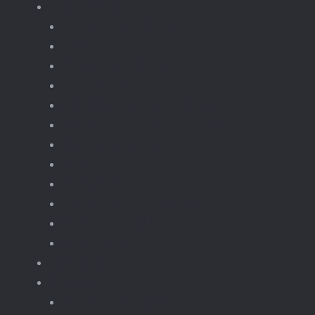
Voertuigen
Alle voertuigen
autos
bouwvoertuigen
formula-1
Militaire voertuigen
supercar-bouwmodellen
Terreinwagens
Trucks
bouwset
Landbouwvoertuigen
Motoren & Bike
Motorset
Gebouwen moc
Treinen
Trein gebouwen