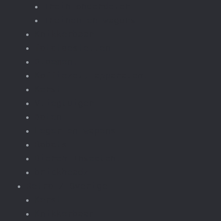
Trein onderdelen
Treinen en wagons
Knikkerbaan
fototoestellen
Bloemen.
Koffiezet, apparaten.
Kerst
Vliegtuigen
Boten
Leger en wapens
Robots
Dieren Insecten.
brickheadz
Retro / Overige
Kerst
Knikkerbaan