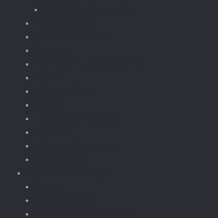
Treinen en wagons
Knikkerbaan
fototoestellen
Bloemen.
Koffiezet, apparaten.
Kerst
Vliegtuigen
Boten
Leger en wapens
Robots
Dieren Insecten.
brickheadz
Retro / Overige
Kerst
Knikkerbaan
Magnetische Blokken