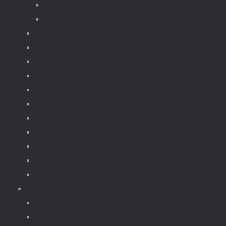
Trein onderdelen
Treinen en wagons
Knikkerbaan
fototoestellen
Bloemen.
Koffiezet, apparaten.
Kerst
Vliegtuigen
Boten
Leger en wapens
Robots
Dieren Insecten.
brickheadz
Retro / Overige
Kerst
Knikkerbaan