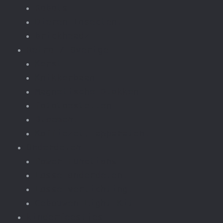
Robots
Dieren Insecten.
brickheadz
Retro / Overige
Kerst
Knikkerbaan
Magnetische Blokken
fototoestellen
Bloemen.
Koffiezet, apparaten.
Onderdelen
Power Functions
Losse onderdelen.
Losse verlichting.
Gebouwen Light Kit
kinderfeestjes