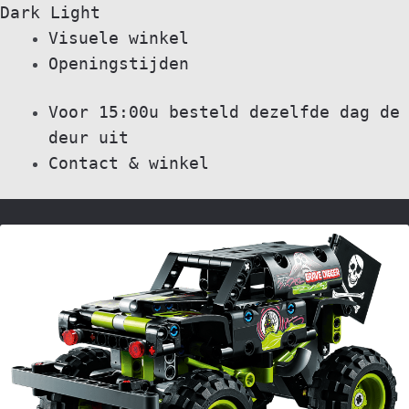
Dark
Light
Skip
Skip
Visuele winkel
to
to
Openingstijden
navigation
content
Voor 15:00u besteld dezelfde dag de
deur uit
Contact & winkel