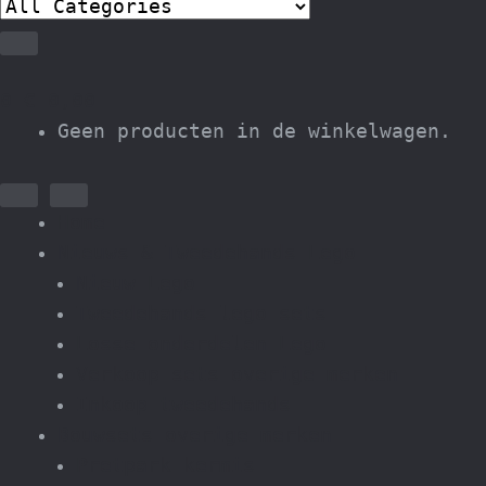
0
€
0,00
Geen producten in de winkelwagen.
Home
Nieuws & Tweedehands Lego
Nieuw Lego
Tweedehands lego sets
Losse onderdelen Lego
Verkoop sets overige merken
Inkoop tweedehands
Bouwsets overige merken
Pretpark kermis