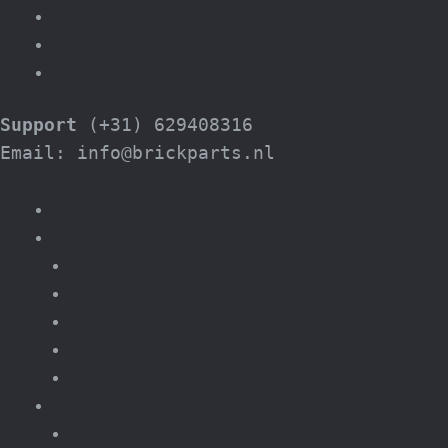
Contact & winkel
Winkelmand
Vacatures
Support
(+31) 629408316
Email: info@brickparts.nl
Menu
Home
Nieuws & Tweedehands Lego
Nieuw Lego
Tweedehands lego sets
Losse onderdelen Lego
Verkoop sets overige merken
Inkoop tweedehands
Bouwsets overige merken
Pretpark kermis