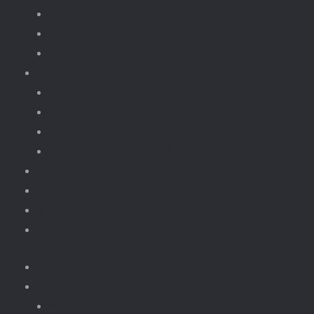
fototoestellen
Bloemen.
Koffiezet, apparaten.
Onderdelen
Power Functions
Losse onderdelen.
Losse verlichting.
Gebouwen Light Kit
kinderfeestjes
Contact & winkel
Winkelmand
Vacatures
Home
Nieuws & Tweedehands Lego
Nieuw Lego