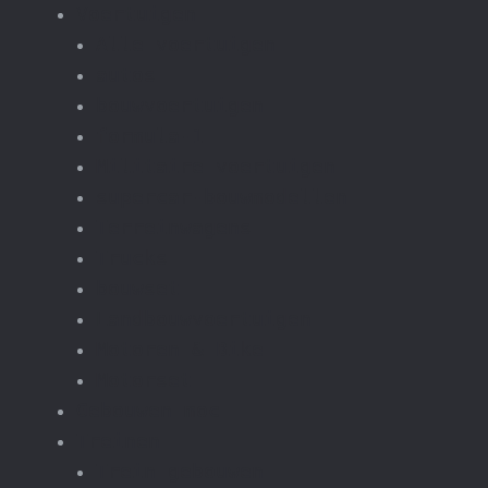
Voertuigen
Alle voertuigen
autos
bouwvoertuigen
formula-1
Militaire voertuigen
supercar-bouwmodellen
Terreinwagens
Trucks
bouwset
Landbouwvoertuigen
Motoren & Bike
Motorset
Gebouwen moc
Treinen
Trein gebouwen