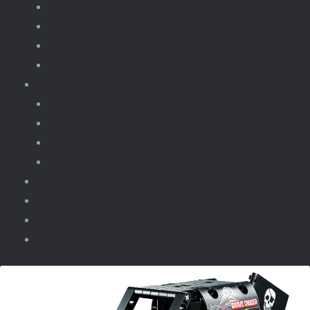
Magnetische Blokken
fototoestellen
Bloemen.
Koffiezet, apparaten.
Onderdelen
Power Functions
Losse onderdelen.
Losse verlichting.
Gebouwen Light Kit
kinderfeestjes
Contact & winkel
Winkelmand
Vacatures