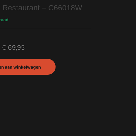
 Restaurant – C66018W
raad
€
69,95
en aan winkelwagen