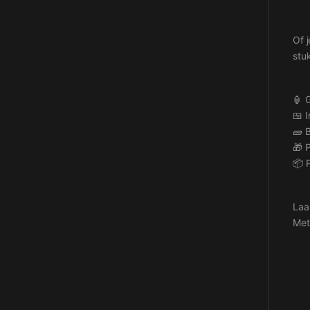
Of 
stuk
🏮 
🍱 I
🧱 
🎁 P
📦 
Laat
Met