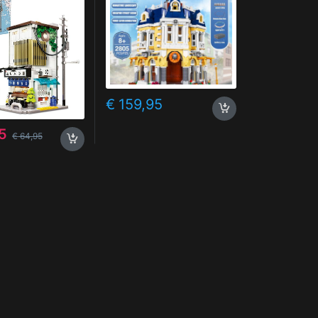
 Details |
odel met
ngssets,
€
159,95
5
€
64,95