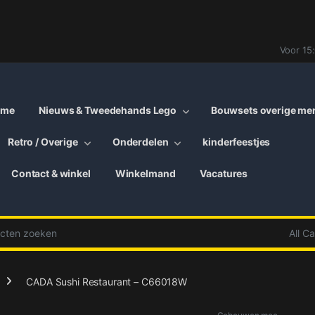
Voor 15
ome
Nieuws & Tweedehands Lego
Bouwsets overige me
Retro / Overige
Onderdelen
kinderfeestjes
Contact & winkel
Winkelmand
Vacatures
:
CADA Sushi Restaurant – C66018W