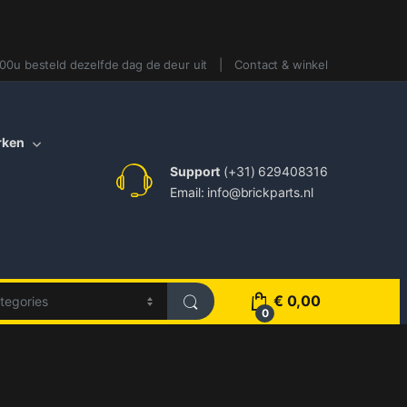
:00u besteld dezelfde dag de deur uit
Contact & winkel
rken
Support
(+31) 629408316
Email: info@brickparts.nl
€
0,00
0