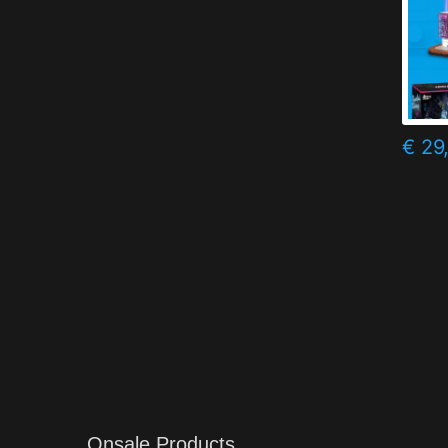
€
29
Onsale Products