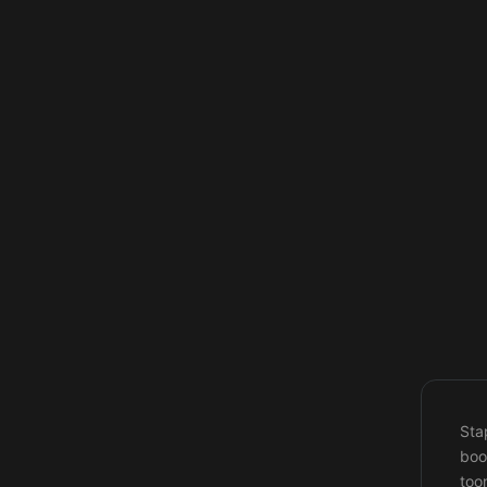
Sta
boo
too