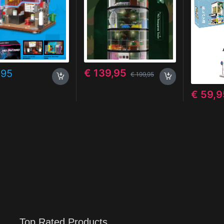
Aziatische
Displaym
verlichti
€
139,95
,95
€
199,95
€
59,9
Top Rated Products