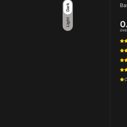
Ba
Dark
Light
0
over