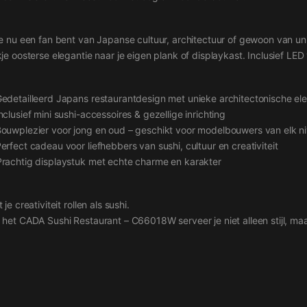
je nu een fan bent van Japanse cultuur, architectuur of gewoon van u
je oosterse elegantie naar je eigen plank of displaykast. Inclusief LED 
Gedetailleerd Japans restaurantdesign met unieke architectonische e
nclusief mini sushi-accessoires & gezellige inrichting
Bouwplezier voor jong en oud – geschikt voor modelbouwers van elk n
erfect cadeau voor liefhebbers van sushi, cultuur en creativiteit
Prachtig displaystuk met echte charme en karakter
 je creativiteit rollen als sushi.
 het CADA Sushi Restaurant – C66018W serveer je niet alleen stijl, ma