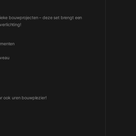
nieke bouwprojecten – deze set brengt een
verlichting!
lementen
iveau
ar ook uren bouwplezier!