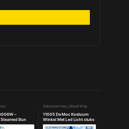
moc
Gebouwen moc
,
Mould King
6006W –
11005 De Moc Kostuum
 Steamed Bun
Winkel Met Led Licht stuks
C | Bouwset met