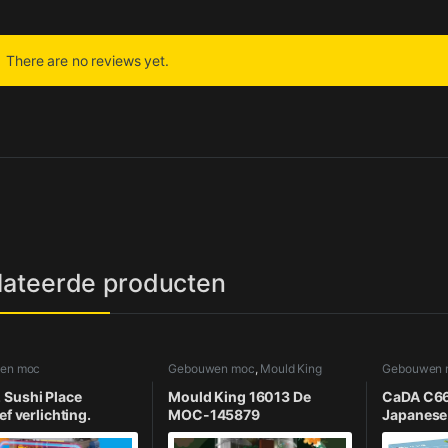
There are no reviews yet.
lateerde producten
en moc
Gebouwen moc
,
Mould King
Gebouwen 
Sushi Place
Mould King 16013 De
CaDA C6
ef verlichting.
MOC-145879
Japanese
Transparante Toren
House MO