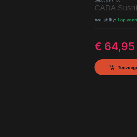
Gebouwen moc
CADA Sushi
Availability:
1 op voor
€
64,95
Toevoeg