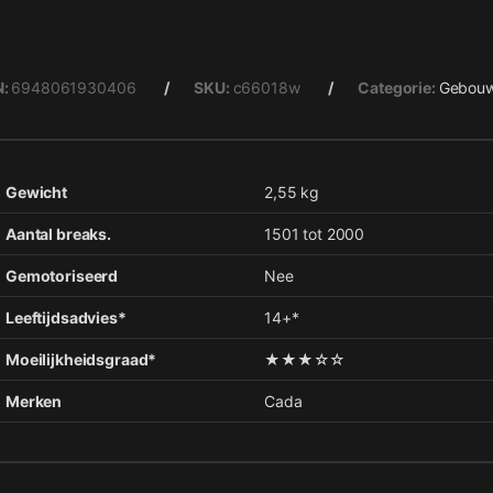
N:
6948061930406
SKU:
c66018w
Categorie:
Gebou
Gewicht
2,55 kg
Aantal breaks.
1501 tot 2000
Gemotoriseerd
Nee
Leeftijdsadvies*
14+*
Moeilijkheidsgraad*
★★★☆☆
Merken
Cada