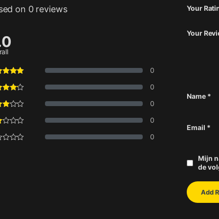
sed on 0 reviews
Your Rati
Your Rev
.0
all
0
0
Name
*
0
0
Email
*
0
Mijn n
de vol