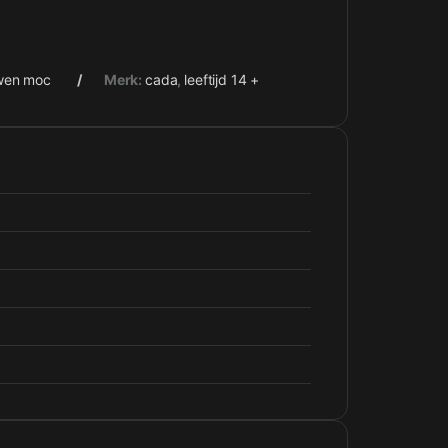
wen moc
Merk:
cada
,
leeftijd 14 +