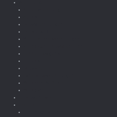
Voertuigen
Alle voertuigen
autos
bouwvoertuigen
formula-1
Militaire voertuigen
supercar-bouwmodellen
Terreinwagens
Trucks
bouwset
Landbouwvoertuigen
Motoren & Bike
Motorset
Gebouwen moc
Treinen
Trein gebouwen