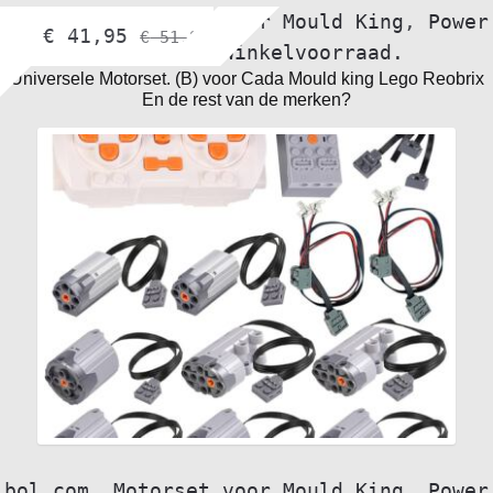
bol.com
,
Motorset voor Mould King
,
Power
€
41,95
€
51,95
Functions
,
Winkelvoorraad.
Universele Motorset. (B) voor Cada Mould king Lego Reobrix
En de rest van de merken?
bol.com
,
Motorset voor Mould King
,
Power