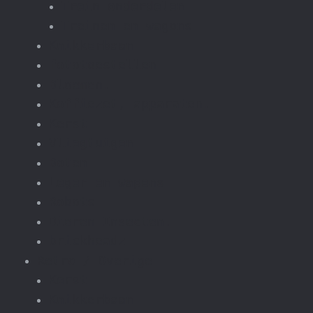
Trein onderdelen
Treinen en wagons
Knikkerbaan
fototoestellen
Bloemen.
Koffiezet, apparaten.
Kerst
Vliegtuigen
Boten
Leger en wapens
Robots
Dieren Insecten.
brickheadz
Retro / Overige
Kerst
Knikkerbaan