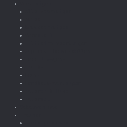
Voertuigen
Alle voertuigen
autos
bouwvoertuigen
formula-1
Militaire voertuigen
supercar-bouwmodellen
Terreinwagens
Trucks
bouwset
Landbouwvoertuigen
Motoren & Bike
Motorset
Gebouwen moc
Treinen
Trein gebouwen