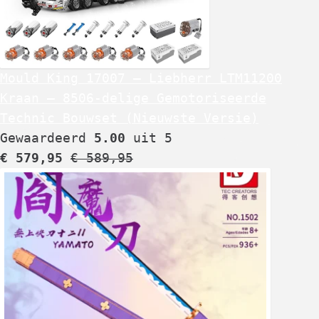
Mould King 17007 – Liebherr LTM11200
Kraan – 8506-delige Gemotoriseerde
Technic Bouwset (Nieuwste Versie)
Gewaardeerd
5.00
uit 5
€
579,95
€
589,95