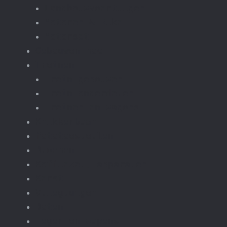
Landbouwvoertuigen
Motoren & Bike
Motorset
Gebouwen moc
Treinen
Trein gebouwen
Trein onderdelen
Treinen en wagons
Knikkerbaan
fototoestellen
Bloemen.
Koffiezet, apparaten.
Kerst
Vliegtuigen
Boten
Leger en wapens