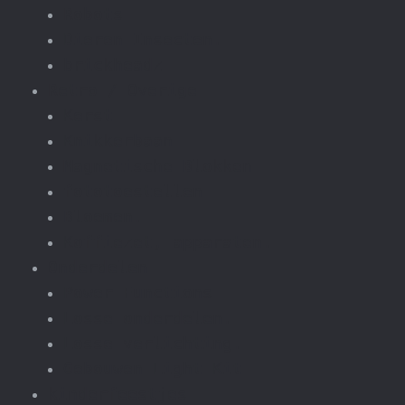
Robots
Dieren Insecten.
brickheadz
Retro / Overige
Kerst
Knikkerbaan
Magnetische Blokken
fototoestellen
Bloemen.
Koffiezet, apparaten.
Onderdelen
Power Functions
Losse onderdelen.
Losse verlichting.
Gebouwen Light Kit
kinderfeestjes