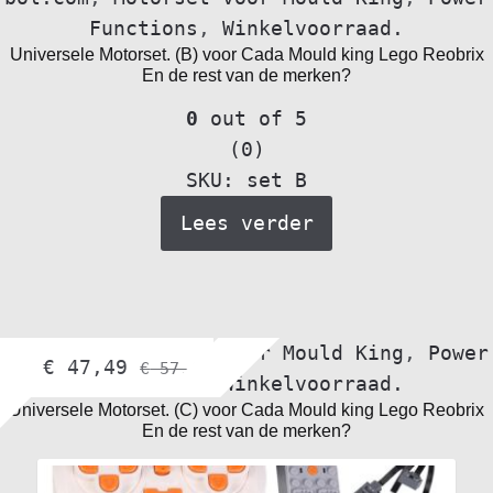
Functions
,
Winkelvoorraad.
Universele Motorset. (B) voor Cada Mould king Lego Reobrix
En de rest van de merken?
0
out of 5
(0)
SKU: set B
Lees verder
bol.com
,
Motorset voor Mould King
,
Power
€
47,49
€
57,45
Functions
,
Winkelvoorraad.
Universele Motorset. (C) voor Cada Mould king Lego Reobrix
En de rest van de merken?