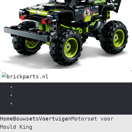
Search
0
Home
Bouwsets
Voertuigen
Motorset voor
Mould King