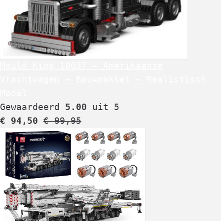
Mould King 10037 – Amerikaanse
Vrachtwagen – Bouwpakket – Realistisch
Model
Gewaardeerd
5.00
uit 5
€
94,50
€
99,95