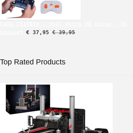
CaDA C51081W - Opel Astra V8 Coupe - RC
bouwset
€
37,95
€
39,95
Top Rated Products