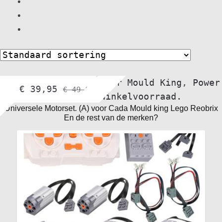
bol.com
,
Motorset voor Mould King
,
Power
€
39,95
€
49,95
Functions
,
Winkelvoorraad.
Universele Motorset. (A) voor Cada Mould king Lego Reobrix
En de rest van de merken?