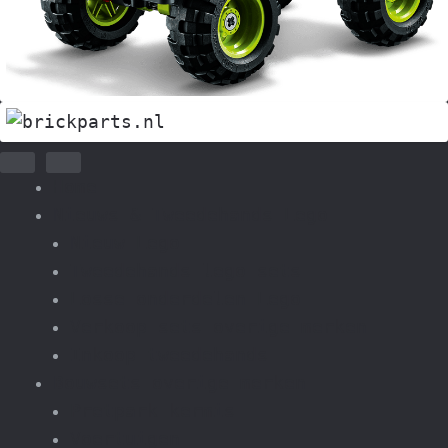
Home
Nieuws & Tweedehands Lego
Nieuw Lego
Tweedehands lego sets
Losse onderdelen Lego
Verkoop sets overige merken
Inkoop tweedehands
Bouwsets overige merken
Pretpark kermis
Voertuigen