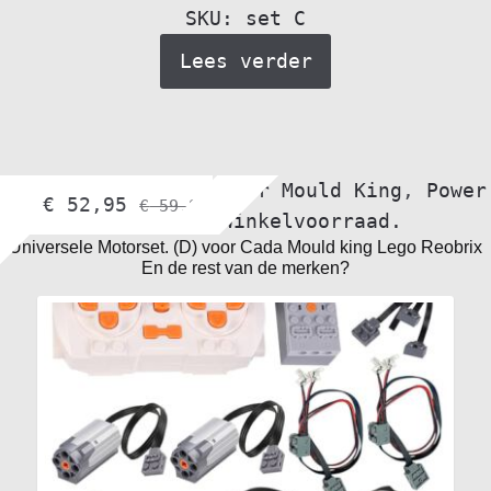
SKU: set C
Lees verder
bol.com
,
Motorset voor Mould King
,
Power
€
52,95
€
59,99
Functions
,
Winkelvoorraad.
Universele Motorset. (D) voor Cada Mould king Lego Reobrix
En de rest van de merken?