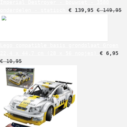
Imperial Destroyer - bouwset - 3580
onderdelen - statisch
€
139,95
€
149,95
Lego compatible basis grondplaat Groen
22,4 x 44,7 cm (28 x 56 nopjes)
€
6,95
€
10,95