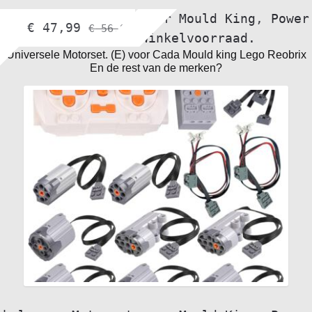
bol.com
,
Motorset voor Mould King
,
Power
€
47,99
€
56,99
Functions
,
Winkelvoorraad.
Universele Motorset. (E) voor Cada Mould king Lego Reobrix
En de rest van de merken?