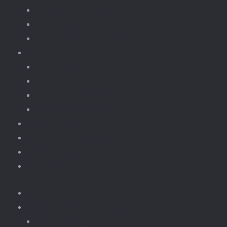
fototoestellen
Bloemen.
Koffiezet, apparaten.
Onderdelen
Power Functions
Losse onderdelen.
Losse verlichting.
Gebouwen Light Kit
kinderfeestjes
Contact & winkel
Winkelmand
Vacatures
Home
Nieuws & Tweedehands Lego
Nieuw Lego