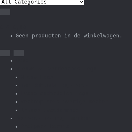
0
€
0,00
Geen producten in de winkelwagen.
Home
Nieuws & Tweedehands Lego
Nieuw Lego
Tweedehands lego sets
Losse onderdelen Lego
Verkoop sets overige merken
Inkoop tweedehands
Bouwsets overige merken
Pretpark kermis