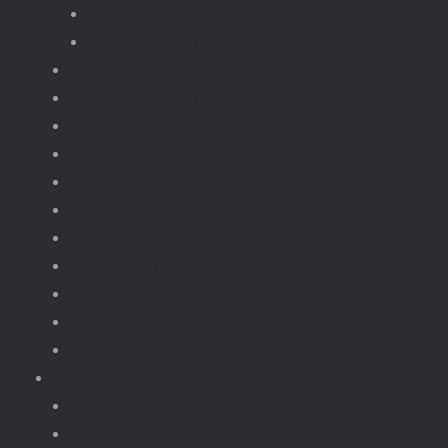
Trein onderdelen
Treinen en wagons
Knikkerbaan
fototoestellen
Bloemen.
Koffiezet, apparaten.
Kerst
Vliegtuigen
Boten
Leger en wapens
Robots
Dieren Insecten.
brickheadz
Retro / Overige
Kerst
Knikkerbaan