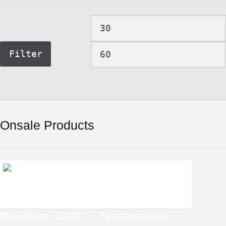
Min.
prijs
Filter
Onsale Products
Mouldking 13192 - Piratenschip -