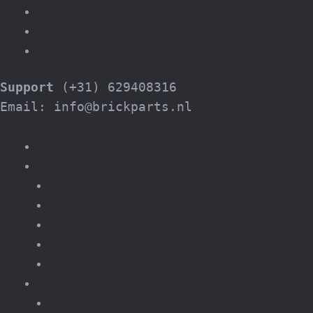
Contact & winkel
Winkelmand
Vacatures
Support
(+31) 629408316
Email: info@brickparts.nl
Menu
Home
Nieuws & Tweedehands Lego
Nieuw Lego
Tweedehands lego sets
Losse onderdelen Lego
Verkoop sets overige merken
Inkoop tweedehands
Bouwsets overige merken
Pretpark kermis