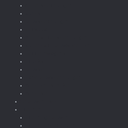
Alle voertuigen
autos
bouwvoertuigen
formula-1
Militaire voertuigen
supercar-bouwmodellen
Terreinwagens
Trucks
bouwset
Landbouwvoertuigen
Motoren & Bike
Motorset
Gebouwen moc
Treinen
Trein gebouwen
Trein onderdelen