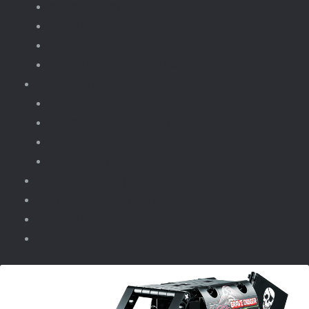
Magnetische Blokken
fototoestellen
Bloemen.
Koffiezet, apparaten.
Onderdelen
Power Functions
Losse onderdelen.
Losse verlichting.
Gebouwen Light Kit
kinderfeestjes
Contact & winkel
Winkelmand
Vacatures