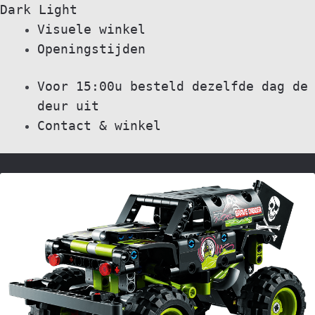
Dark
Light
Skip
Skip
Visuele winkel
to
to
Openingstijden
navigation
content
Voor 15:00u besteld dezelfde dag de
deur uit
Contact & winkel