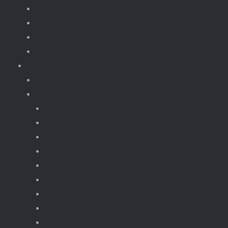
Tweedehands lego sets
Losse onderdelen Lego
Verkoop sets overige merken
Inkoop tweedehands
Bouwsets overige merken
Pretpark kermis
Voertuigen
Alle voertuigen
autos
bouwvoertuigen
formula-1
Militaire voertuigen
supercar-bouwmodellen
Terreinwagens
Trucks
bouwset