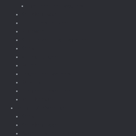
Treinen en wagons
Knikkerbaan
fototoestellen
Bloemen.
Koffiezet, apparaten.
Kerst
Vliegtuigen
Boten
Leger en wapens
Robots
Dieren Insecten.
brickheadz
Retro / Overige
Kerst
Knikkerbaan
Magnetische Blokken